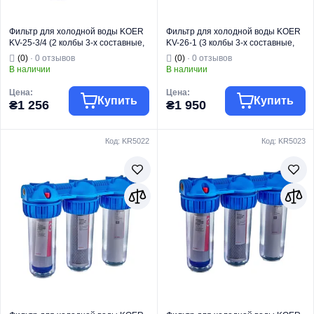
Фильтр для холодной воды KOER
Фильтр для холодной воды KOER
KV-25-3/4 (2 колбы 3-х составные,
KV-26-1 (3 колбы 3-х составные,
картридж PPR+спрессованный
картридж PPR + спрессованный
(0)
· 0 отзывов
(0)
· 0 отзывов
уголь) 8 атмосфер 3/4" (KR5021)
уголь + гранулированный уголь) 8
В наличии
В наличии
атмосфер 1" (KR5769)
Цена:
Цена:
Купить
Купить
₴1 256
₴1 950
Код: KR5022
Код: KR5023
Торговая марка
KOER
Торговая марка
KOER
Тип изделия
Колбы
Тип изделия
Колбы
Назначение
Для воды
Назначение
Для воды
Страна бренда
Чехия
Страна бренда
Чехия
Модель
KV-25
Модель
KV-26