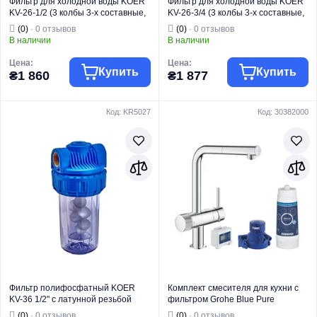
Фильтр для холодной воды KOER
Фильтр для холодной воды KOER
KV-26-1/2 (3 колбы 3-х составные,
KV-26-3/4 (3 колбы 3-х составные,
картридж PPR+спрессованный/
картридж PPR+спрессованный/
(0)
· 0 отзывов
(0)
· 0 отзывов
гранулированный уголь) 8
гранулированный уголь) 8
В наличии
В наличии
атмосфер 1/2" (KR5022)
атмосфер 3/4" (KR5023)
Цена:
Цена:
Купить
Купить
₴1 860
₴1 877
Код: KR5027
Код: 30382000
Торговая марка
KOER
Торговая марка
KOER
Тип изделия
Колбы
Тип изделия
Колбы
Назначение
Для воды
Назначение
Для воды
Страна бренда
Чехия
Страна бренда
Чехия
Модель
KV-26
Модель
KV-26
Фильтр полифосфатный KOER
Комплект смесителя для кухни с
KV-36 1/2" с латунной резьбой
фильтром Grohe Blue Pure
(KR5027)
(30382000)
(0)
· 0 отзывов
(0)
· 0 отзывов