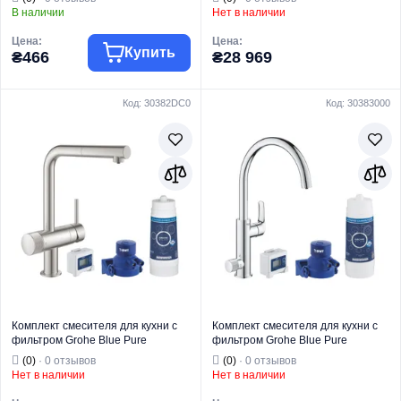
В наличии
Нет в наличии
Цена:
Цена:
Купить
₴466
₴28 969
Код: 30382DC0
Код: 30383000
Торговая марка
KOER
Торговая марка
GROHE
Фильтры от
Комплекты
Тип изделия
накипи
фильтров и
Назначение
Для воды
Тип изделия
смесителей
Страна бренда
Чехия
Назначение
Для кухни
Модель
KV-36
Комплект смесителя для кухни с
Комплект смесителя для кухни с
фильтром Grohe Blue Pure
фильтром Grohe Blue Pure
(30382DC0)
(30383000)
(0)
· 0 отзывов
(0)
· 0 отзывов
Нет в наличии
Нет в наличии