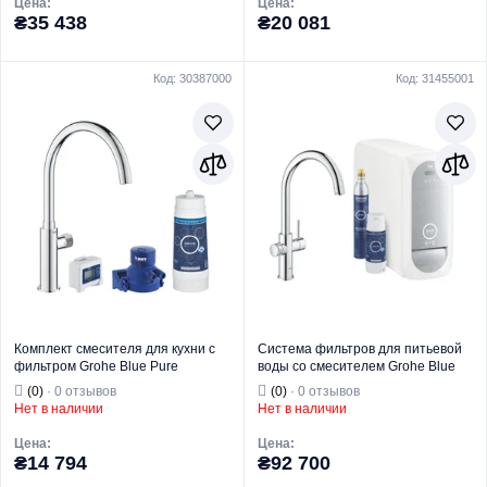
Цена:
Цена:
₴35 438
₴20 081
Код: 30387000
Код: 31455001
Торговая марка
GROHE
Торговая марка
GROHE
Комплекты
Комплекты
фильтров и
фильтров и
Тип изделия
смесителей
Тип изделия
смесителей
Назначение
Для кухни
Назначение
Для кухни
Комплект смесителя для кухни с
Система фильтров для питьевой
фильтром Grohe Blue Pure
воды со смесителем Grohe Blue
(30387000)
Home Connected (31455001)
(0)
· 0 отзывов
(0)
· 0 отзывов
Нет в наличии
Нет в наличии
Цена:
Цена:
₴14 794
₴92 700