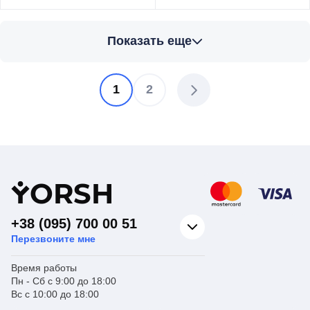
Торговая марка
GROHE
Торговая марка
GROHE
Показать еще
Комплекты
Комплекты
фильтров и
фильтров и
Тип изделия
смесителей
Тип изделия
смесителей
Назначение
Для кухни
Назначение
Для кухни
1
2
Страна бренда
Германия
Страна
производитель
Португалия
Y
ORSH
+38 (095) 700 00 51
Перезвоните мне
Время работы
Пн - Сб с 9:00 до 18:00
Вс с 10:00 до 18:00