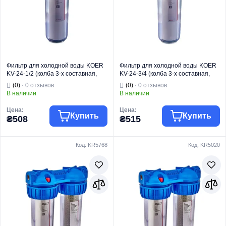
Фильтр для холодной воды KOER
Фильтр для холодной воды KOER
KV-24-1/2 (колба 3-х составная,
KV-24-3/4 (колба 3-х составная,
картридж PPR) 8 атмосфер 1/2"
картридж PPR) 8 атмосфер 3/4"
(0)
· 0 отзывов
(0)
· 0 отзывов
(KR5017)
(KR5018)
В наличии
В наличии
Цена:
Цена:
Купить
Купить
₴508
₴515
Код: KR5768
Код: KR5020
Торговая марка
KOER
Торговая марка
KOER
Тип изделия
Колбы
Тип изделия
Колбы
Назначение
Для воды
Назначение
Для воды
Страна бренда
Чехия
Страна бренда
Чехия
Модель
KV-24
Модель
KV-24