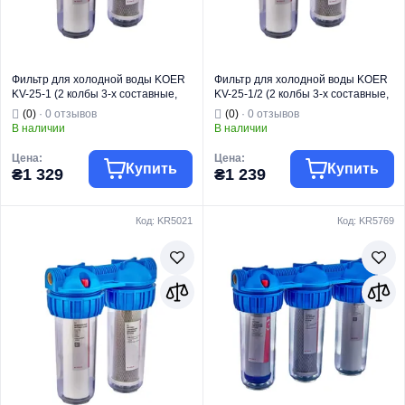
Фильтр для холодной воды KOER
Фильтр для холодной воды KOER
KV-25-1 (2 колбы 3-х составные,
KV-25-1/2 (2 колбы 3-х составные,
картридж PPR + спрессованный
картридж PPR+спрессованный
(0)
· 0 отзывов
(0)
· 0 отзывов
уголь) 8 атмосфер 1" (KR5768)
уголь) 8 атмосфер 1/2" (KR5020)
В наличии
В наличии
Цена:
Цена:
Купить
Купить
₴1 329
₴1 239
Код: KR5021
Код: KR5769
Торговая марка
KOER
Торговая марка
KOER
Тип изделия
Колбы
Тип изделия
Колбы
Назначение
Для воды
Назначение
Для воды
Страна бренда
Чехия
Страна бренда
Чехия
Модель
KV-25
Модель
KV-25