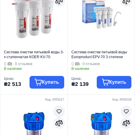
Система очистки питьевой воды 3-
Система очистки питьевой воды
х ступенчатая KOER KV-70
Europroduct EPV-70 3 степени
(старый артикул KV.01) (ППР5 +
(ППР5+смягчение+спрессованный
(0)
· 0 отзывов
(0)
· 0 отзывов
смягчение + спрессованный уголь)
уголь) (EP6220)
В наличии
В наличии
ICEBERG (KR3142)
Цена:
Цена:
Купить
Купить
₴2 513
₴2 139
Код: KR5017
Код: KR5018
Торговая марка
KOER
Торговая марка
EUROPRODUCT
Проточные
Проточные
Тип изделия
фильтры
Тип изделия
фильтры
Серия
Iceberg
Назначение
Для воды
Назначение
Для воды
Тип монтажа
Под мойку
Тип монтажа
Под мойку
Страна бренда
Чехия