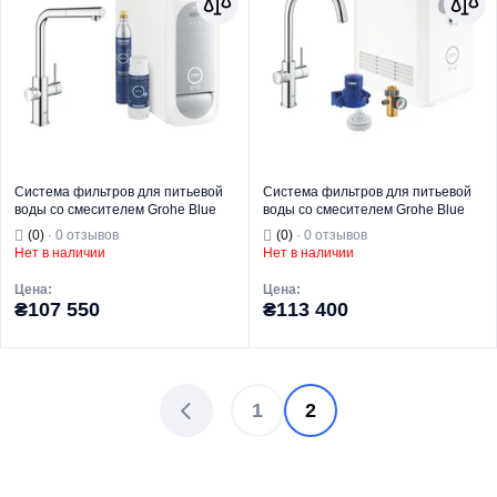
Система фильтров для питьевой
Система фильтров для питьевой
воды со смесителем Grohe Blue
воды со смесителем Grohe Blue
Home Connected (31539000)
Pro Connected (31323002)
(0)
· 0 отзывов
(0)
· 0 отзывов
Нет в наличии
Нет в наличии
Цена:
Цена:
₴107 550
₴113 400
Торговая марка
GROHE
Торговая марка
GROHE
1
2
Комплекты
Комплекты
фильтров и
фильтров и
Тип изделия
смесителей
Тип изделия
смесителей
Назначение
Для кухни
Назначение
Для кухни