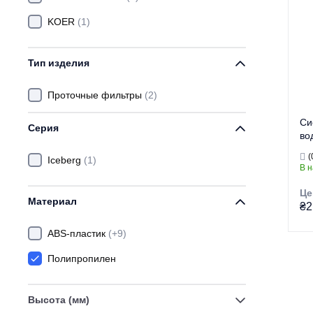
KOER
(1)
Тип изделия
Проточные фильтры
(2)
Си
Серия
во
KV
(
Iceberg
(1)
(П
В 
сп
IC
Це
Материал
₴2
ABS-пластик
(+9)
Полипропилен
Тор
Ти
Се
Высота (мм)
На