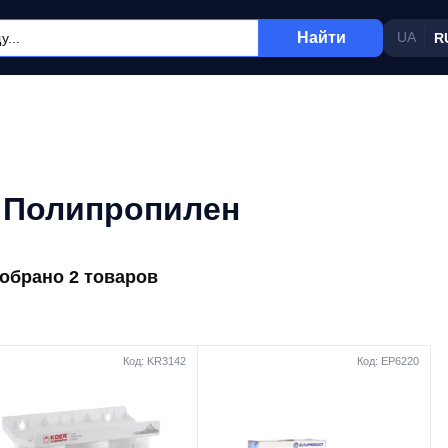
Найти
UA
R
 Полипропилен
обрано 2 товаров
Код: KR3142
Код: EP6220