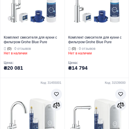
Комплект смесителя для кухни с
Комплект смесителя для кухни с
фильтром Grohe Blue Pure
фильтром Grohe Blue Pure
(30383000)
(30387000)
(0)
· 0 отзывов
(0)
· 0 отзывов
Нет в наличии
Нет в наличии
Цена:
Цена:
₴20 081
₴14 794
Код: 31455001
Код: 31539000
Торговая марка
GROHE
Торговая марка
GROHE
Комплекты
Комплекты
фильтров и
фильтров и
Тип изделия
смесителей
Тип изделия
смесителей
Назначение
Для кухни
Назначение
Для кухни