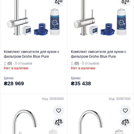
Комплект смесителя для кухни с
Комплект смесителя для кухни с
фильтром Grohe Blue Pure
фильтром Grohe Blue Pure
(30382000)
(30382DC0)
(0)
· 0 отзывов
(0)
· 0 отзывов
Нет в наличии
Нет в наличии
Цена:
Цена:
₴28 969
₴35 438
Код: 30383000
Код: 30387000
Торговая марка
GROHE
Торговая марка
GROHE
Комплекты
Комплекты
фильтров и
фильтров и
Тип изделия
смесителей
Тип изделия
смесителей
Назначение
Для кухни
Назначение
Для кухни