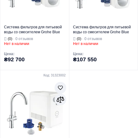
Система фильтров для питьевой
Система фильтров для питьевой
воды со смесителем Grohe Blue
воды со смесителем Grohe Blue
Home Connected (31455001)
Home Connected (31539000)
(0)
· 0 отзывов
(0)
· 0 отзывов
Нет в наличии
Нет в наличии
Цена:
Цена:
₴92 700
₴107 550
Код: 31323002
Торговая марка
GROHE
Торговая марка
GROHE
Комплекты
Комплекты
фильтров и
фильтров и
Тип изделия
смесителей
Тип изделия
смесителей
Назначение
Для кухни
Назначение
Для кухни
Страна бренда
Германия
Страна
производитель
Португалия