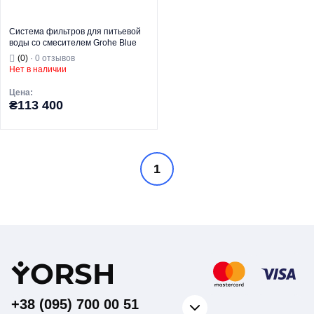
Система фильтров для питьевой
воды со смесителем Grohe Blue
Pro Connected (31323002)
(0)
· 0 отзывов
Нет в наличии
Цена:
₴113 400
Торговая марка
GROHE
1
Комплекты
фильтров и
Тип изделия
смесителей
Назначение
Для кухни
Y
ORSH
+38 (095) 700 00 51