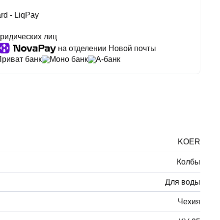
rd - LiqPay
ридических лиц
на отделении Новой почты
Приват банк
Моно банк
А-банк
KOER
Колбы
Для воды
Чехия