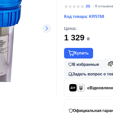
(KR5768)
(0)
· 0 отзыво
Код товара:
KR5768
Цена:
1 329
₴
Купить
В избранные
Задать вопрос о то
єВідновлен
Официальная гаран