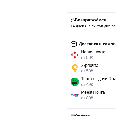
Возврат/обмен:
14 дней (не считая дня по
Доставка и само
Новая почта
от 80₴
Укрпочта
от 50₴
Точка выдачи Roz
от 49₴
Meest Почта
от 80₴