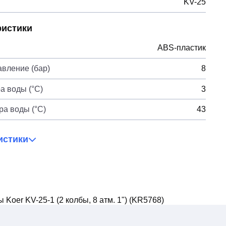
KV-25
ристики
ABS-пластик
вление (бар)
8
а воды (°C)
3
а воды (°C)
43
истики
Koer KV-25-1 (2 колбы, 8 атм. 1") (KR5768)