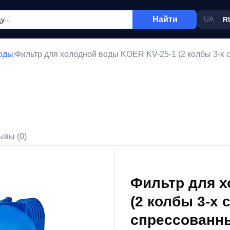
Найти
UA
R
оды
Фильтр для холодной воды KOER KV-25-1 (2 колбы 3-х 
/
ывы (0)
Фильтр для х
(2 колбы 3-х
спрессованны