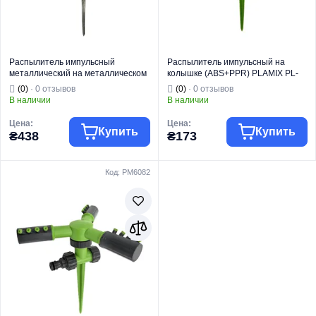
Распылитель импульсный
Распылитель импульсный на
металлический на металлическом
колышке (ABS+PPR) PLAMIX PL-
колышке PLAMIX PL-531 (PM6080)
526 (PM6081)
(0)
· 0 отзывов
(0)
· 0 отзывов
В наличии
В наличии
Цена:
Цена:
Купить
Купить
₴438
₴173
Код: PM6082
Торговая марка
PLAMIX
Торговая марка
PLAMIX
Фитинг для
Фитинг для
Тип изделия
полива
Тип изделия
полива
Вид изделия
Распылитель
Вид изделия
Распылитель
Для полива и
Для полива и
Назначение
орошения
Назначение
орошения
Импульсный
Импульсный
Тип
распылитель
Тип
распылитель