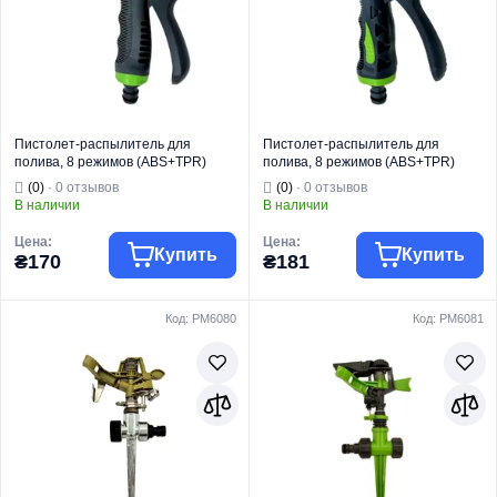
Пистолет-
Пистолет-
Тип
распылитель
Тип
распылитель
Пистолет-распылитель для
Пистолет-распылитель для
полива, 8 режимов (ABS+TPR)
полива, 8 режимов (ABS+TPR)
PLAMIX PRO PL-836 (PM6078)
PLAMIX PRO PL-846 (PM6077)
(0)
· 0 отзывов
(0)
· 0 отзывов
В наличии
В наличии
Цена:
Цена:
Купить
Купить
₴170
₴181
Код: PM6080
Код: PM6081
Торговая марка
PLAMIX PRO
Торговая марка
PLAMIX PRO
Фитинг для
Фитинг для
Тип изделия
полива
Тип изделия
полива
Вид изделия
Распылитель
Вид изделия
Распылитель
Для полива и
Для полива и
Назначение
орошения
Назначение
орошения
Пистолет-
Пистолет-
Тип
распылитель
Тип
распылитель