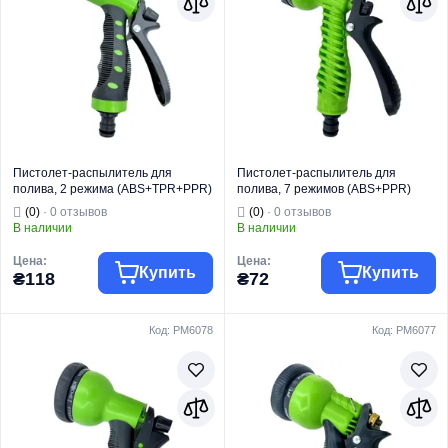
Пистолет-распылитель для
Пистолет-распылитель для
полива, 2 режима (ABS+TPR+PPR)
полива, 7 режимов (ABS+PPR)
PLAMIX PRO PL-821 (PM6079)
PLAMIX PL-816 (PM6076)
(0)
· 0 отзывов
(0)
· 0 отзывов
В наличии
В наличии
Цена:
Цена:
Купить
Купить
₴118
₴72
Код: PM6078
Код: PM6077
Торговая марка
PLAMIX PRO
Торговая марка
PLAMIX
Фитинг для
Фитинг для
Тип изделия
полива
Тип изделия
полива
Вид изделия
Распылитель
Вид изделия
Распылитель
Для полива и
Для полива и
Назначение
орошения
Назначение
орошения