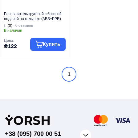
Распылитель круговой с боковой
подачей на колышке (ABS+PPR)
PLAMIX PL-524 (PM6082)
(0)
· 0 отзывов
В наличии
Цена:
Купить
₴122
Торговая марка
PLAMIX
1
Фитинг для
Тип изделия
полива
Вид изделия
Распылитель
Для полива и
Назначение
орошения
Круговой
Тип
распылитель
Y
ORSH
+38 (095) 700 00 51