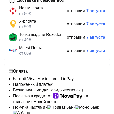
Доставка и самовывоз
Новая почта
отправим
7 августа
от 80₴
Укрпочта
отправим
7 августа
от 50₴
Точка выдачи Rozetka
отправим
7 августа
от 49₴
Meest Почта
отправим
7 августа
от 80₴
Оплата
Картой Visa, Mastercard - LiqPay
Наложенный платеж
Безналичными для юридических лиц
Посылка в кредит от
на
отделении Новой почты
Покупка частями -
Приват банк
Моно банк
А-банк