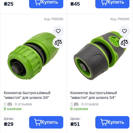
Купить
Купить
₴25
₴45
Код: PM6086
Код: PM6096
Торговая марка
PLAMIX
Торговая марка
PLAMIX PRO
Фитинг для
Фитинг для
Тип изделия
полива
Тип изделия
полива
Вид изделия
Коннектор
Вид изделия
Коннектор
Для быстрого
Для быстрого
соединения
соединения
шланга с
шланга с
распылителем
распылителем
или адаптером
или адаптером
(с функцией
(с функцией
автоперекрытия
автоперекрытия
Назначение
воды)
Назначение
воды)
Страна бренда
Китай
Страна бренда
Китай
Коннектор быстросъёмный
Коннектор быстросъёмный
"аквастоп" для шланга 3/4"
"аквастоп" для шланга 3/4"
(ABS+PPR) PLAMIX PL-406
(ABS+TPR+PPR) PLAMIX PRO PL-
(0)
· 0 отзывов
(0)
· 0 отзывов
(PM6086)
4526 (PM6096)
В наличии
В наличии
Цена:
Цена:
Купить
Купить
₴29
₴51