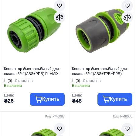
Торговая марка
PLAMIX
Торговая марка
PLAMIX PRO
Фитинг для
Фитинг для
Тип изделия
полива
Тип изделия
полива
Вид изделия
Коннектор
Вид изделия
Коннектор
Для быстрого
Для быстрого
соединения
соединения
шланга с
шланга с
распылителем
распылителем
Назначение
или адаптером
Назначение
или адаптером
Страна бренда
Китай
Страна бренда
Китай
Коннектор быстросъёмный для
Коннектор быстросъёмный для
шланга 3/4" (ABS+PPR) PLAMIX
шланга 3/4" (ABS+TPR+PPR)
PL-405 (PM6085)
PLAMIX PRO PL-4525 (PM6095)
(0)
· 0 отзывов
(0)
· 0 отзывов
В наличии
В наличии
Цена:
Цена:
Купить
Купить
₴26
₴48
Код: PM6087
Код: PM6088
Торговая марка
PLAMIX
Торговая марка
PLAMIX PRO
Фитинг для
Фитинг для
Тип изделия
полива
Тип изделия
полива