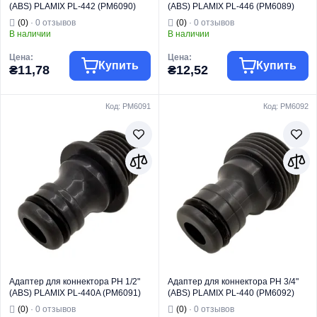
(ABS) PLAMIX PL-442 (PM6090)
(ABS) PLAMIX PL-446 (PM6089)
(0)
· 0 отзывов
(0)
· 0 отзывов
В наличии
В наличии
Цена:
Цена:
Купить
Купить
₴11,78
₴12,52
Код: PM6091
Код: PM6092
Торговая марка
PLAMIX
Торговая марка
PLAMIX
Фитинг для
Фитинг для
Тип изделия
полива
Тип изделия
полива
Вид изделия
Адаптер
Вид изделия
Адаптер
Для
Для
подключения
подключения
коннекторов к
коннекторов к
кранам или
кранам или
резьбовым
резьбовым
Назначение
соединениям
Назначение
соединениям
Страна бренда
Китай
Страна бренда
Китай
Адаптер для коннектора РН 1/2"
Адаптер для коннектора РН 3/4"
(ABS) PLAMIX PL-440A (PM6091)
(ABS) PLAMIX PL-440 (PM6092)
(0)
· 0 отзывов
(0)
· 0 отзывов