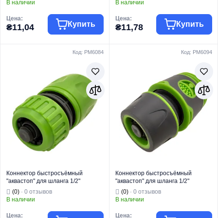
В наличии
В наличии
Цена:
Цена:
Купить
Купить
₴11,04
₴11,78
Код: PM6084
Код: PM6094
Торговая марка
PLAMIX
Торговая марка
PLAMIX
Фитинг для
Фитинг для
Тип изделия
полива
Тип изделия
полива
Вид изделия
Адаптер
Вид изделия
Адаптер
Для
Для
подключения
подключения
коннекторов к
коннекторов к
кранам или
кранам или
резьбовым
резьбовым
Назначение
соединениям
Назначение
соединениям
Страна бренда
Китай
Страна бренда
Китай
Коннектор быстросъёмный
Коннектор быстросъёмный
"аквастоп" для шланга 1/2"
"аквастоп" для шланга 1/2"
(ABS+PPR) PLAMIX PL-402
(ABS+TPR+PPR) PLAMIX PRO PL-
(0)
· 0 отзывов
(0)
· 0 отзывов
(PM6084)
4522 (PM6094)
В наличии
В наличии
Цена:
Цена: