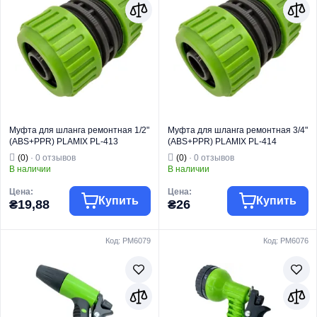
Вид изделия
Коннектор
Вид изделия
Коннектор
Для быстрого
Для быстрого
соединения
соединения
шланга с
шланга с
распылителем
распылителем
Назначение
или адаптером
Назначение
или адаптером
Страна бренда
Китай
Страна бренда
Китай
Муфта для шланга ремонтная 1/2"
Муфта для шланга ремонтная 3/4"
(ABS+PPR) PLAMIX PL-413
(ABS+PPR) PLAMIX PL-414
(PM6087)
(PM6088)
(0)
· 0 отзывов
(0)
· 0 отзывов
В наличии
В наличии
Цена:
Цена:
Купить
Купить
₴19,88
₴26
Код: PM6079
Код: PM6076
Торговая марка
PLAMIX
Торговая марка
PLAMIX
Фитинг для
Фитинг для
Тип изделия
полива
Тип изделия
полива
Вид изделия
Муфта
Вид изделия
Муфта
Для соединения
Для соединения
двух отрезков
двух отрезков