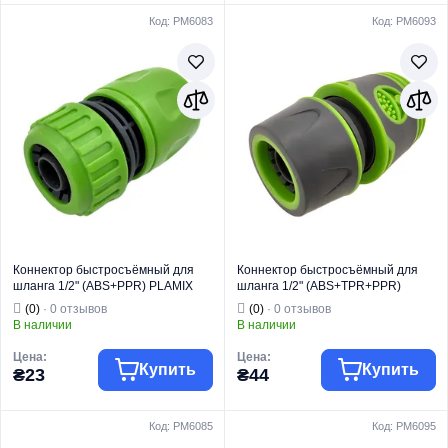
Код: PM6083
Код: PM6093
Торговая марка
PLAMIX
Торговая марка
PLAMIX PRO
Фитинг для
Фитинг для
Тип изделия
полива
Тип изделия
полива
Вид изделия
Коннектор
Вид изделия
Коннектор
Для быстрого
Для быстрого
соединения
соединения
шланга с
шланга с
распылителем
распылителем
или адаптером
или адаптером
(с функцией
(с функцией
автоперекрытия
автоперекрытия
Назначение
воды)
Назначение
воды)
Страна бренда
Китай
Страна бренда
Китай
Коннектор быстросъёмный для
Коннектор быстросъёмный для
шланга 1/2" (ABS+PPR) PLAMIX
шланга 1/2" (ABS+TPR+PPR)
PL-401 (PM6083)
PLAMIX PRO PL-4521 (PM6093)
(0)
· 0 отзывов
(0)
· 0 отзывов
В наличии
В наличии
Цена:
Цена:
Купить
Купить
₴23
₴44
Код: PM6085
Код: PM6095