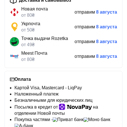
Доставка и самовывоз
Новая почта
отправим
8 августа
от 80₴
Укрпочта
отправим
8 августа
от 50₴
Точка выдачи Rozetka
отправим
8 августа
от 49₴
Meest Почта
отправим
8 августа
от 80₴
Оплата
Картой Visa, Mastercard - LiqPay
Наложенный платеж
Безналичными для юридических лиц
Посылка в кредит от
на
отделении Новой почты
Покупка частями -
Приват банк
Моно банк
А-банк