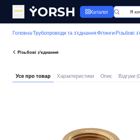
Y
ORSH
Каталог
Головна
Трубопроводи та з'єднання
Фітинги
Різьбові з
/
/
/
Різьбові з'єднання
Усе про товар
Характеристики
Опис
Відгуки (