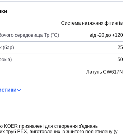
ики
Система натяжних фітингів
бочого середовища Тр (°С)
від -20 до +120
 (бар)
25
років)
50
Латунь CW617N
истики
ою KOER призначені для створення з'єднань
их труб PEX, виготовлених із зшитого поліетилену (у