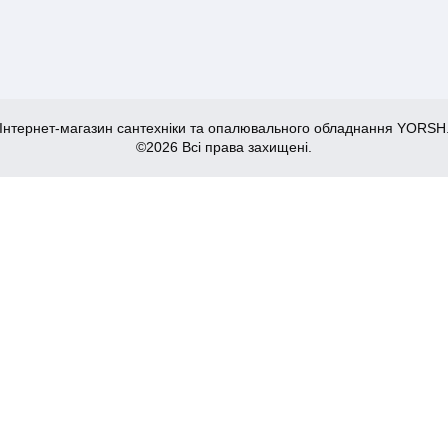
Інтернет-магазин сантехніки та опалювального обладнання YORSH
©2026 Всі права захищені.
06F-16 - 16(2.2mm) x 1/2"F (KR4880)