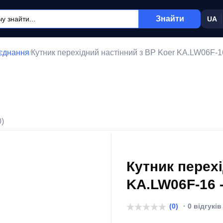
Знайти
UA
'єднання
Кутник перехідний настінний з ВР Koer KA.LW06F-16
/
0)
Кутник перехі
KA.LW06F-16 -
(0)
· 0 відгуків