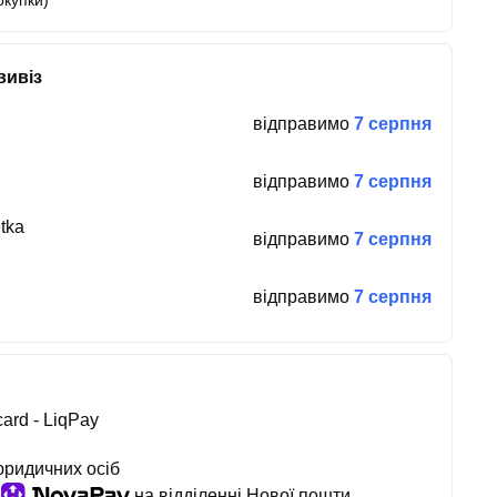
окупки)
вивіз
відправимо
7 серпня
відправимо
7 серпня
tka
відправимо
7 серпня
відправимо
7 серпня
ard - LiqPay
юридичних осіб
на відділенні Нової пошти