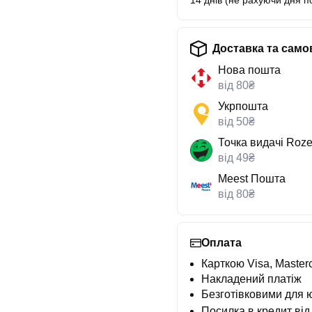
14 днів (не рахуючи дня п
Доставка та само
Нова пошта
від 80₴
Укрпошта
від 50₴
Точка видачі Roze
від 49₴
Meest Пошта
від 80₴
Оплата
Карткою Visa, Masterc
Накладений платіж
Безготівковими для 
Посилка в кредит від