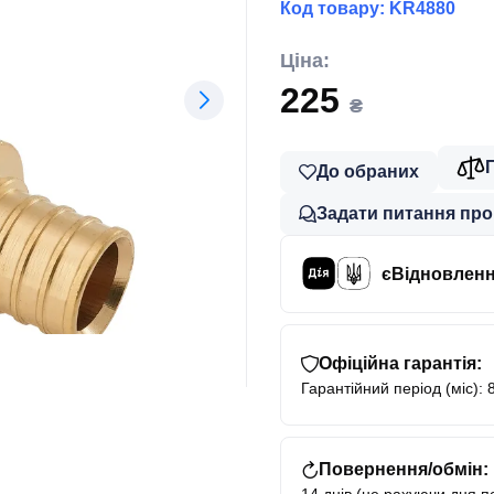
Код товару:
KR4880
Ціна:
225
₴
До обраних
Задати питання про
єВідновлен
Офіційна гарантія:
Гарантійний період (міс): 
Повернення/обмін: