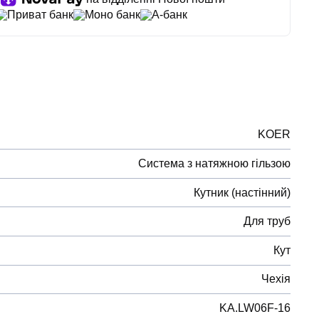
Приват банк
Моно банк
А-банк
KOER
Система з натяжною гільзою
Кутник (настінний)
Для труб
Кут
Чехія
KA.LW06F-16