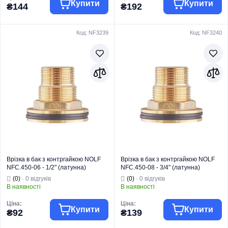
Купити
Купити
₴144
₴192
Код: NF3239
Код: NF3240
Торгова марка
KOER
Торгова марка
EUROPRODUCT
Тип виробу
Латунний фітинг
Тип виробу
Латунний фітинг
Вид виробу
Водорозетка
Вид виробу
Врізка
Призначення
Для труб
Призначення
Для води
Тип
Кут
Тип
Врізка
Врізка в бак з контргайкою NOLF
Врізка в бак з контргайкою NOLF
NFC.450-06 - 1/2" (латунна)
NFC.450-08 - 3/4" (латунна)
(NF3239)
(NF3240)
(0)
· 0 відгуків
(0)
· 0 відгуків
В наявності
В наявності
Ціна:
Ціна:
Купити
Купити
₴92
₴139