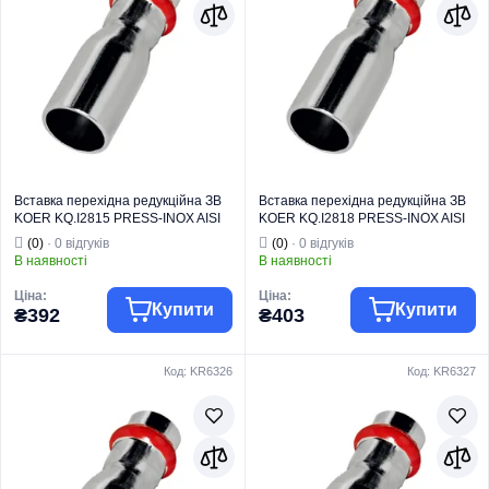
Вставка
Вставка
перехідна
перехідна
Вид виробу
редукційна
Вид виробу
редукційна
Серія
PRESS-INOX
Серія
PRESS-INOX
Для переходу
Для переходу
між трубами або
між трубами або
фітингами
фітингами
Призначення
різних діаметрів
Призначення
різних діаметрів
Вставка перехідна редукційна ЗВ
Вставка перехідна редукційна ЗВ
KOER KQ.I2815 PRESS-INOX AISI
KOER KQ.I2818 PRESS-INOX AISI
304 28x15 (KR6324)
304 28x18 (KR6325)
(0)
· 0 відгуків
(0)
· 0 відгуків
В наявності
В наявності
Ціна:
Ціна:
Купити
Купити
₴392
₴403
Код: KR6326
Код: KR6327
Торгова марка
KOER
Торгова марка
KOER
Система
Система
Тип виробу
PRESS-INOX
Тип виробу
PRESS-INOX
Вставка
Вставка
перехідна
перехідна
Вид виробу
редукційна
Вид виробу
редукційна