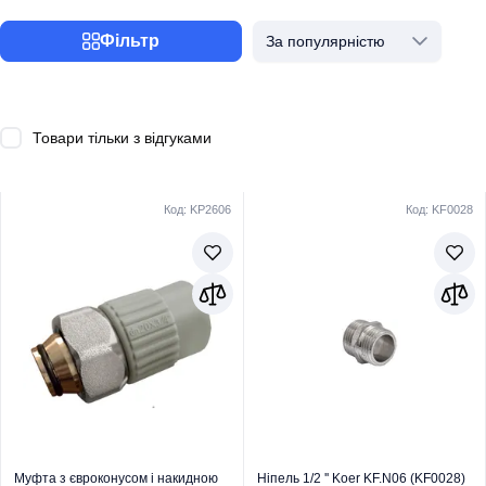
Фільтр
За популярністю
Товари тільки з відгуками
Код: KP2606
Код: KF0028
Муфта з євроконусом і накидною
Ніпель 1/2 '' Koer KF.N06 (KF0028)