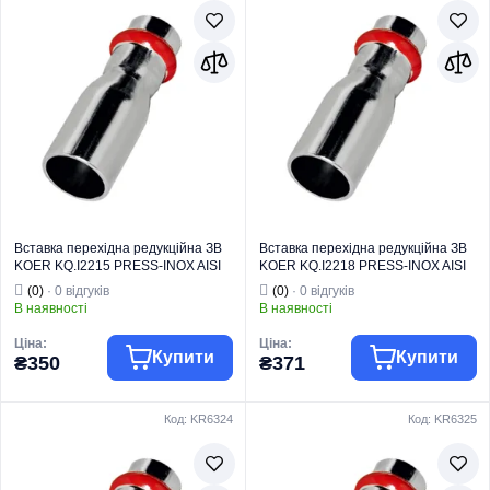
Торгова марка
NOLF
Торгова марка
KOER
Тип виробу
Латунний фітинг
Система
Вид виробу
Врізка
Тип виробу
PRESS-INOX
Призначення
Для води
Вставка
Тип
Врізка
перехідна
Вид виробу
редукційна
Серія
PRESS-INOX
Для переходу
між трубами або
фітингами
Призначення
різних діаметрів
Вставка перехідна редукційна ЗВ
Вставка перехідна редукційна ЗВ
KOER KQ.I2215 PRESS-INOX AISI
KOER KQ.I2218 PRESS-INOX AISI
304 22x15 (KR6322)
304 22x18 (KR6323)
(0)
· 0 відгуків
(0)
· 0 відгуків
В наявності
В наявності
Ціна:
Ціна:
Купити
Купити
₴350
₴371
Код: KR6324
Код: KR6325
Торгова марка
KOER
Торгова марка
KOER
Система
Система
Тип виробу
PRESS-INOX
Тип виробу
PRESS-INOX