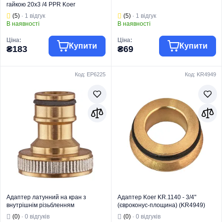
гайкою 20x3 /4 PPR Koer
K0240.PRO (KP2606)
(5)
· 1 відгук
(5)
· 1 відгук
В наявності
В наявності
Ціна:
Ціна:
Купити
Купити
₴183
₴69
Код: EP6225
Код: KR4949
Торгова марка
KOER
Торгова марка
KOER
Труби та фітинги
Тип виробу
Латунний фітинг
Тип виробу
PPR
Вид виробу
Ніпель
Вид виробу
Муфта
Призначення
Для труб
Призначення
Для труб
Тип
Ніпель
Тип
Муфта
Адаптер латунний на кран з
Адаптер Koer KR.1140 - 3/4"
внутрішнім різьбленням
(євроконус-площина) (KR4949)
Europroduct EP.3102.A - 3/4"
(0)
· 0 відгуків
(0)
· 0 відгуків
(EP6225)