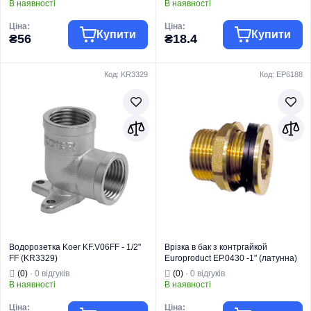
В наявності
В наявності
Ціна:
Ціна:
Купити
Купити
₴56
₴18.4
Код: KR3329
Код: EP6188
Торгова марка
EUROPRODUCT
Торгова марка
KOER
Тип виробу
Латунний фітинг
Водяна тепла
Вид виробу
Адаптер
Тип виробу
підлога
Призначення
Для труб
Комплектуючі
Тип
Адаптер
Вид виробу
для колектора
Для теплої
підлоги та
систем
Призначення
опалення
Країна бренду
Чехія
Водорозетка Koer KF.V06FF - 1/2"
Врізка в бак з контргайкой
FF (KR3329)
Europroduct EP.0430 -1" (латунна)
(EP6188)
(0)
· 0 відгуків
(0)
· 0 відгуків
В наявності
В наявності
Ціна:
Ціна: