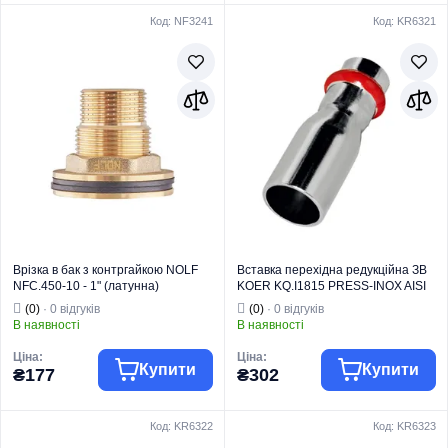
Код: NF3241
Код: KR6321
Торгова марка
NOLF
Торгова марка
NOLF
Тип виробу
Латунний фітинг
Тип виробу
Латунний фітинг
Вид виробу
Врізка
Вид виробу
Врізка
Призначення
Для води
Призначення
Для води
Тип
Врізка
Тип
Врізка
Врізка в бак з контргайкою NOLF
Вставка перехідна редукційна ЗВ
NFC.450-10 - 1" (латунна)
KOER KQ.I1815 PRESS-INOX AISI
(NF3241)
304 18x15 (KR6321)
(0)
· 0 відгуків
(0)
· 0 відгуків
В наявності
В наявності
Ціна:
Ціна:
Купити
Купити
₴177
₴302
Код: KR6322
Код: KR6323