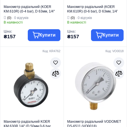
Манометр радіальний (KOER
Манометр радіальний (KOER
KM.610R) (0-4 bar), D 63мм, 1/4''
KM.610R) (0-6 bar), D 63мм, 1/4'
(KR0203)
(KR0204)
(0)
· 0 відгуків
(0)
· 0 відгуків
В наявності
В наявності
Ціна:
Ціна:
Купити
Купити
₴157
₴157
Код: KR4762
Код: VO0018
Торгова марка
KOER
Торгова марка
KOER
Манометри,
Манометри,
термометри,
термометри,
термоманометр
термоманометр
Тип виробу
и
Тип виробу
и
Вид виробу
Манометри
Вид виробу
Манометри
Контролює тиск
Контролює тиск
у системі
у системі
опалення та
опалення та
водопостачання
водопостачання
Призначення
.
Призначення
.
Країна бренду
Чехія
Країна бренду
Чехія
Манометр радіальний KOER
Манометр радіальний VODOMET
KM.630R 1/4'' (D 50мм 0-6 bar,
DS-6511 (VO0018)