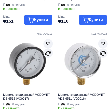
різьба зверху корпусу) (KR4762)
(0)
· 0 відгуків
(0)
· 0 відгуків
В наявності
В наявності
Ціна:
Ціна:
Купити
Купити
₴151
₴110
Код: VO0017
Код: VO0016
Торгова марка
KOER
Торгова марка
VODOMET
Манометри,
Манометри,
термометри,
термометри,
термоманометр
термоманометр
Тип виробу
и
Тип виробу
и
Вид виробу
Манометри
Вид виробу
Манометри
Контролює тиск
Контролює тиск
у системі
у системі
опалення та
опалення та
водопостачання
водопостачання
Призначення
.
Призначення
.
Країна бренду
Чехія
Країна бренду
Словенія
Манометр радіальний VODOMET
Манометр радіальний VODOMET
DS-6512 (VO0017)
VDS-6511 (VO0016)
(0)
· 0 відгуків
(0)
· 0 відгуків
В наявності
В наявності