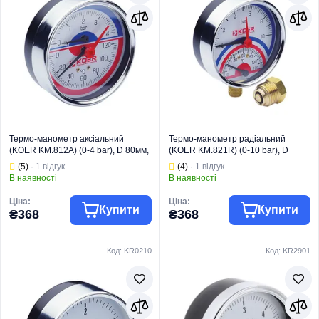
Термо-манометр аксіальний
Термо-манометр радіальний
(KOER KM.812A) (0-4 bar), D 80мм,
(KOER KM.821R) (0-10 bar), D
1/4''-1/2'' (KR0221)
80мм, 1/4''-1/2'' (KR0215)
(5)
· 1 відгук
(4)
· 1 відгук
В наявності
В наявності
Ціна:
Ціна:
Купити
Купити
₴368
₴368
Код: KR0210
Код: KR2901
Торгова марка
KOER
Торгова марка
KOER
Манометри,
Манометри,
термометри,
термометри,
термоманометр
термоманометр
Тип виробу
и
Тип виробу
и