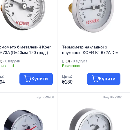
Вимірювання
Вимірювання
тиску та
тиску та
температури для
температури для
систем
систем
опалення/
опалення/
изначення
водопостачання
Призначення
водопостачання
їна бренду
Чехія
Країна бренду
Чехія
рмометр біметалевий Koer
Термометр накладної з
.673A (D=40мм 120 град.)
пружиною KOER KT.672A D =
R4923)
63мм (KR2897)
0)
· 0 відгуків
(0)
· 0 відгуків
аявності
В наявності
на:
Ціна:
Купити
Купити
94
₴180
Код: KR0206
Код: KR2902
гова марка
KOER
Торгова марка
KOER
Манометри,
Манометри,
термометри,
термометри,
 виробу
термоманометри
Тип виробу
термоманометри
д виробу
Термометри
Вид виробу
Термометри
Вимірювання
Вимірювання