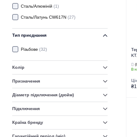
Сталь/Алюміній
(1)
Сталь/Латунь CW617N
(27)
Пр
Кра
Тип приєднання
Різьбове
(32)
Те
KT
(K
(
Колір
В н
Ці
Призначення
₴1
Діаметр підключення (дюйм)
Підключення
Тор
Країна бренду
Тип
Ви
Гарантійний період (міс)