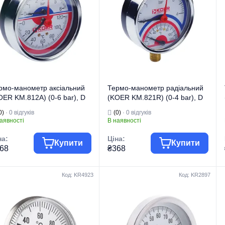
рмо-манометр аксіальний
Термо-манометр радіальний
OER KM.812A) (0-6 bar), D
(KOER KM.821R) (0-4 bar), D
мм, 1/4''-1/2'' (KR0220)
80мм, 1/4''-1/2'' (KR0213)
0)
· 0 відгуків
(0)
· 0 відгуків
аявності
В наявності
на:
Ціна:
Купити
Купити
68
₴368
Код: KR4923
Код: KR2897
гова марка
KOER
Торгова марка
KOER
Манометри,
Манометри,
термометри,
термометри,
 виробу
термоманометри
Тип виробу
термоманометри
д виробу
Термоманометри
Вид виробу
Термоманометри