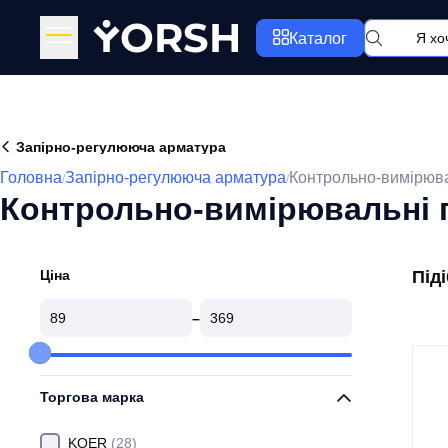
Y
ORSH
Каталог
Запірно-регулююча арматура
Головна
Запірно-регулююча арматура
Контрольно-вимірюва
/
/
Контрольно-вимірювальні 
Ціна
Під
–
Торгова марка
KOER
(28)