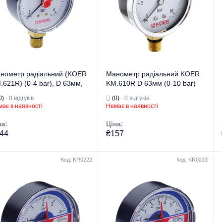
температури у
температури
системі
поверхні
изначення
опалення.
трубопроводу
їна бренду
Чехія
Призначення
опалення.
Країна бренду
Чехія
нометр радіальний (KOER
Манометр радіальний KOER
.621R) (0-4 bar), D 63мм,
KM.610R D 63мм (0-10 bar)
4'' (KR0206)
1/4'' (KR2902)
0)
· 0 відгуків
(0)
· 0 відгуків
ає в наявності
Немає в наявності
на:
Ціна:
44
₴157
Код: KR0222
Код: KR0223
гова марка
KOER
Торгова марка
KOER
Манометри,
Манометри,
термометри,
термометри,
 виробу
термоманометри
Тип виробу
термоманометри
д виробу
Манометри
Вид виробу
Манометри
Контролює тиск у
Контролює тиск у
системі
системі