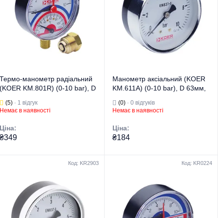
Вимірювання
Вимірювання
тиску та
температури в
температури для
системі
систем
опалення та
опалення/
гарячого
Призначення
водопостачання
Призначення
водопостачання
Країна бренду
Чехія
Країна бренду
Чехія
Термо-манометр радіальний
Манометр аксіальний (KOER
(KOER KM.801R) (0-10 bar), D
KM.611A) (0-10 bar), D 63мм,
80мм, 1/4''-1/2'' (KR0216)
1/4'' (KR0212)
(5)
· 1 відгук
(0)
· 0 відгуків
Немає в наявності
Немає в наявності
Ціна:
Ціна:
₴349
₴184
Код: KR2903
Код: KR0224
Торгова марка
KOER
Торгова марка
KOER
Манометри,
Манометри,
термометри,
термометри,
Тип виробу
термоманометри
Тип виробу
термоманометри
Вид виробу
Термоманометри
Вид виробу
Манометри
Вимірювання
Вимірювання