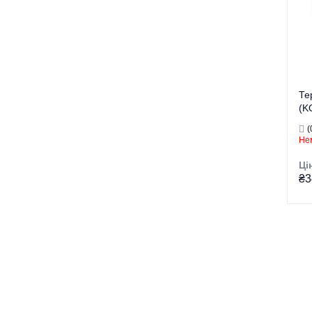
Пр
Кра
Те
(K
80
(
Нем
Ці
₴3
Тор
Тип
Ви