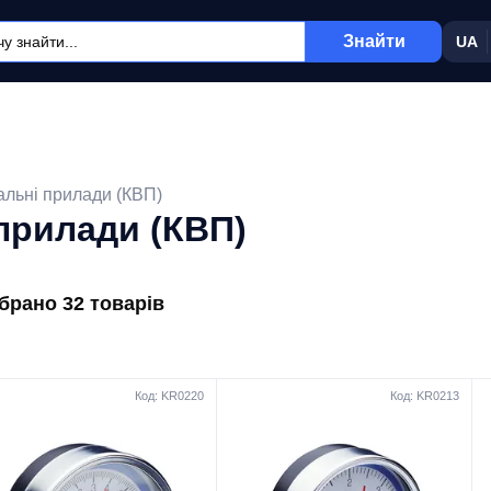
Знайти
UA
льні прилади (КВП)
прилади (КВП)
ібрано 32 товарів
Код: KR0220
Код: KR0213