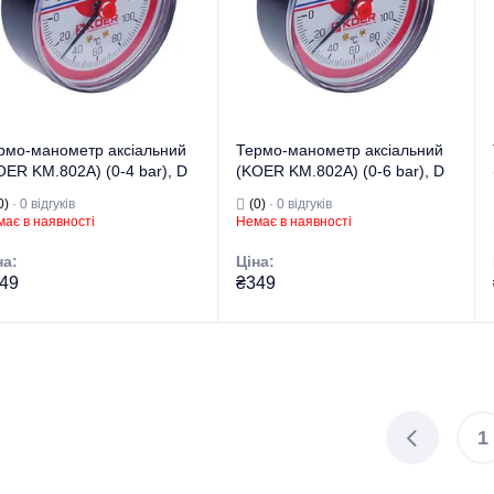
опалення та
опалення та
изначення
водопостачання.
Призначення
водопостачання.
їна бренду
Чехія
Країна бренду
Чехія
рмо-манометр аксіальний
Термо-манометр аксіальний
OER KM.802A) (0-4 bar), D
(KOER KM.802A) (0-6 bar), D
мм, 1/4''-1/2'' (KR0222)
80мм, 1/4''-1/2'' (KR0223)
0)
· 0 відгуків
(0)
· 0 відгуків
ає в наявності
Немає в наявності
на:
Ціна:
49
₴349
гова марка
KOER
Торгова марка
KOER
Манометри,
Манометри,
термометри,
термометри,
 виробу
термоманометри
Тип виробу
термоманометри
1
д виробу
Термоманометри
Вид виробу
Термоманометри
Вимірювання
Вимірювання
тиску та
тиску та
температури для
температури для