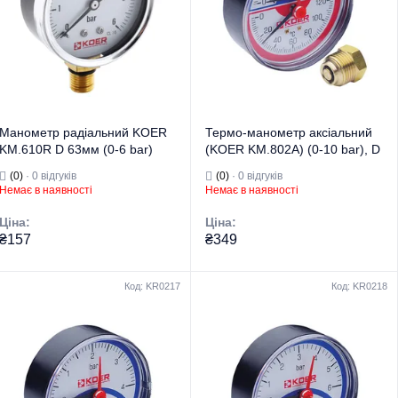
тиску та
тиску для систем
температури для
опалення/
систем
Призначення
водопостачання
опалення/
Країна бренду
Чехія
Призначення
водопостачання
Країна бренду
Чехія
Манометр радіальний KOER
Термо-манометр аксіальний
KM.610R D 63мм (0-6 bar)
(KOER KM.802A) (0-10 bar), D
1/4'' (KR2903)
80мм, 1/4''-1/2'' (KR0224)
(0)
· 0 відгуків
(0)
· 0 відгуків
Немає в наявності
Немає в наявності
Ціна:
Ціна:
₴157
₴349
Код: KR0217
Код: KR0218
Торгова марка
KOER
Торгова марка
KOER
Манометри,
Манометри,
термометри,
термометри,
Тип виробу
термоманометри
Тип виробу
термоманометри
Вид виробу
Манометри
Вид виробу
Термоманометри
Контролює тиск у
Вимірювання
системі
тиску та