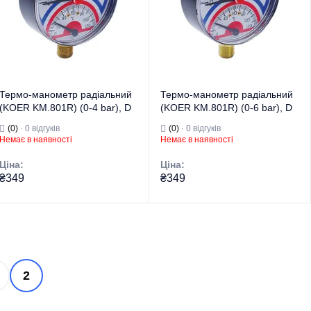
опалення та
температури для
Призначення
водопостачання.
систем
Країна бренду
Чехія
опалення/
Призначення
водопостачання
Країна бренду
Чехія
Термо-манометр радіальний
Термо-манометр радіальний
(KOER KM.801R) (0-4 bar), D
(KOER KM.801R) (0-6 bar), D
80мм, 1/4''-1/2'' (KR0217)
80мм, 1/4''-1/2'' (KR0218)
(0)
· 0 відгуків
(0)
· 0 відгуків
Немає в наявності
Немає в наявності
Ціна:
Ціна:
₴349
₴349
Торгова марка
KOER
Торгова марка
KOER
Манометри,
Манометри,
термометри,
термометри,
Тип виробу
термоманометри
Тип виробу
термоманометри
2
Вид виробу
Термоманометри
Вид виробу
Термоманометри
Вимірювання
Вимірювання
тиску та
тиску та
температури для
температури для