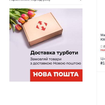
Пр
Кра
Ма
KM
1/
(
Нем
Ці
₴1
Тор
Тип
Ви