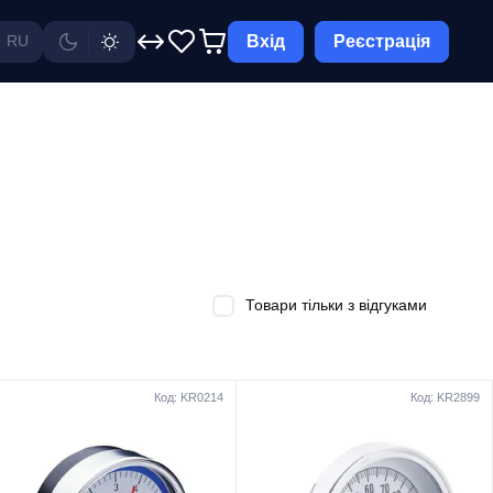
Вхід
Реєстрація
RU
Товари тільки з відгуками
Код: KR0214
Код: KR2899