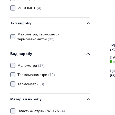
VODOMET
(4)
Тип виробу
Манометри, термометри,
термоманометри
(32)
Те
(K
Вид виробу
80
(
В н
Манометри
(17)
Ці
Термоманометри
(12)
₴3
Термометри
(3)
Тор
Матеріал виробу
Тип
Пластик/Латунь CW617N
(4)
Ви