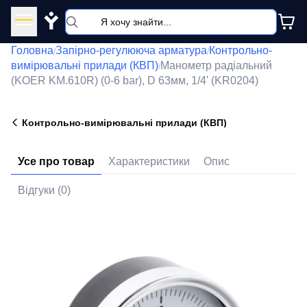
Y
Головна
Запірно-регулююча арматура
Контрольно-
/
/
вимірювальні прилади (КВП)
Манометр радіальний
/
(KOER KM.610R) (0-6 bar), D 63мм, 1/4' (KR0204)
Контрольно-вимірювальні прилади (КВП)
Усе про товар
Характеристики
Опис
Відгуки (0)