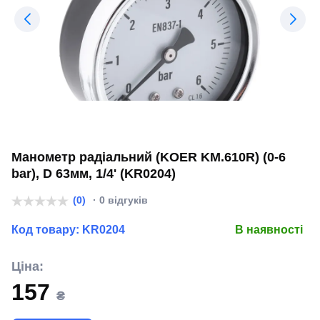
Манометр радіальний (KOER KM.610R) (0-6
bar), D 63мм, 1/4' (KR0204)
(0)
· 0 відгуків
Код товару:
KR0204
В наявності
Ціна:
157
₴