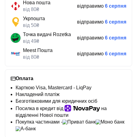
Нова пошта
відправимо
6 серпня
від 80₴
Укрпошта
відправимо
6 серпня
від 50₴
Точка видачі Rozetka
відправимо
6 серпня
від 49₴
Meest Пошта
відправимо
6 серпня
від 80₴
Оплата
Карткою Visa, Mastercard - LiqPay
Накладений платіж
Безготівковими для юридичних осіб
Посилка в кредит від
на
відділенні Нової пошти
Покупка частинами -
Приват банк
Моно банк
А-банк