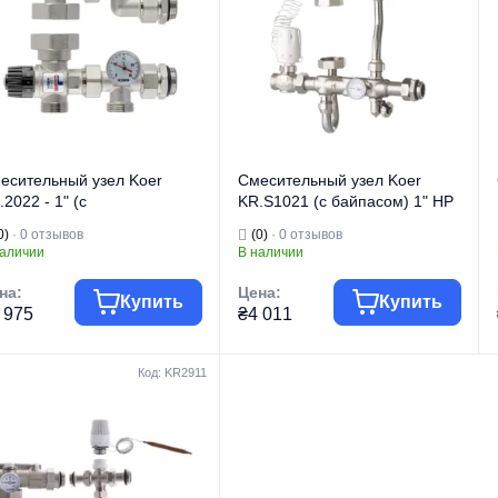
д изделия
пола
Вид изделия
пола
Для теплого
Для теплого
пола и систем
пола и систем
значение
отопления
Назначение
отопления
рана бренда
Чехия
Тип
Прямой
есительный узел Koer
Смесительный узел Koer
.2022 - 1" (с
KR.S1021 (с байпасом) 1" НР
рмостатическим
SUS304 (KR2955)
0)
· 0 отзывов
(0)
· 0 отзывов
есительным клапаном 20-
наличии
В наличии
°C) (KR5469)
на:
Цена:
Купить
Купить
 975
₴4 011
Код: KR2911
говая марка
KOER
Торговая марка
KOER
Водяной теплый
Водяной теплый
п изделия
пол
Тип изделия
пол
Смесительный
Смесительный
узел для теплого
узел для теплого
д изделия
пола
Вид изделия
пола