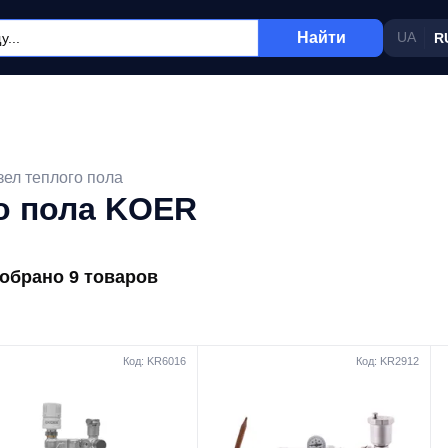
Найти
UA
R
ел теплого пола
о пола KOER
обрано 9 товаров
Код: KR6016
Код: KR2912