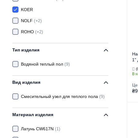
KOER
NOLF
(+2)
ROHO
(+2)
Тип изделия
На
1"
Водяной теплый пол
(9)
бе
(
(K
В 
Вид изделия
Це
₴9
Смесительный узел для теплого пола
(9)
Материал изделия
Тор
Ти
Латунь CW617N
(1)