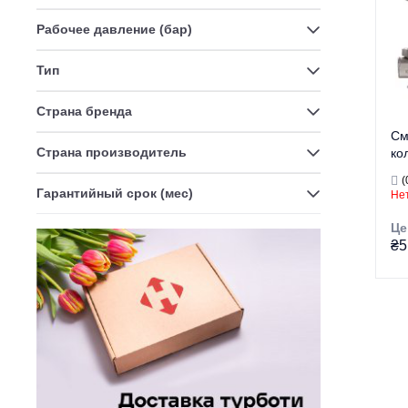
Рабочее давление (бар)
На
Ст
Тип
Страна бренда
См
Страна производитель
ко
Ko
(
на
Гарантийный срок (мес)
Нет
Це
₴5
Тор
Ти
Ви