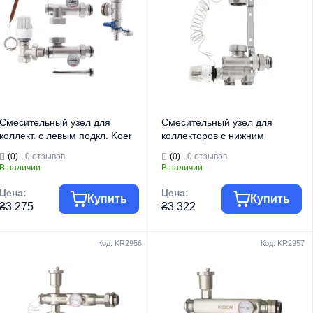
Смесительный узел для
Смесительный узел для
коллект. с левым подкл. Koer
коллекторов с нижним
KR.1022L2 - 1” (без насоса)
подключением Koer KR.1022
(0)
· 0 отзывов
(0)
· 0 отзывов
(угловой) (KR2913)
1” (без насоса) (KR2841)
В наличии
В наличии
Цена:
Цена:
Купить
Купить
₴3 275
₴3 322
Код: KR2956
Код: KR2957
Торговая марка
KOER
Торговая марка
KOER
Водяной теплый
Водяной теплый
Тип изделия
пол
Тип изделия
пол
Смесительный
Смесительный
узел для теплого
узел для теплого