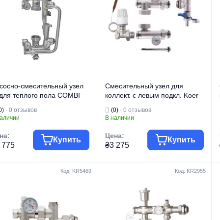
сосно-смесительный узел
Смесительный узел для
 для теплого пола COMBI
коллект. с левым подкл. Koer
з насоса KOER KR.1018
KR.1022L1 - 1” (без насоса)
0)
· 0 отзывов
(0)
· 0 отзывов
R6016)
(прямой) (KR2912)
наличии
В наличии
на:
Цена:
Купить
Купить
 775
₴3 275
Код: KR5469
Код: KR2955
говая марка
KOER
Торговая марка
KOER
Водяной теплый
Водяной теплый
п изделия
пол
Тип изделия
пол
Смесительный
Смесительный
узел для теплого
узел для теплого