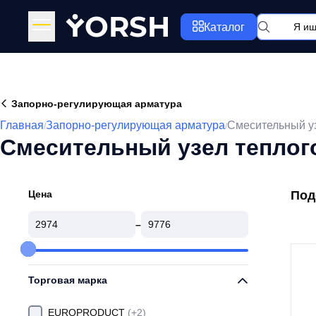
Y
ORSH
Каталог
Запорно-регулирующая арматура
Главная
Запорно-регулирующая арматура
Смесительный уз
/
/
Смесительный узел теплог
Цена
Под
–
Торговая марка
EUROPRODUCT
(+2)