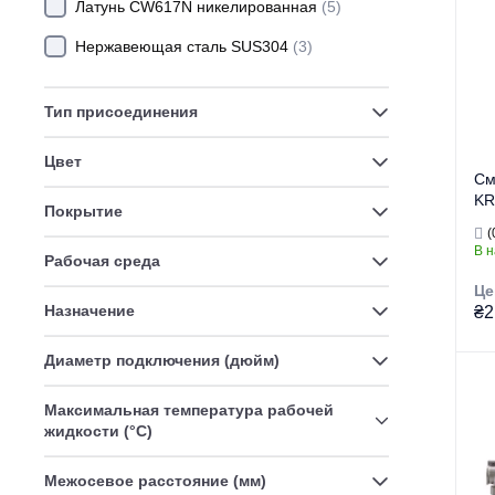
Ви
Латунь CW617N никелированная
(5)
Нержавеющая сталь SUS304
(3)
На
Ст
Тип присоединения
Цвет
См
KR
Покрытие
те
(
см
В 
Рабочая среда
43
Це
Назначение
₴2
Диаметр подключения (дюйм)
Тор
Максимальная температура рабочей
жидкости (°C)
Ти
Межосевое расстояние (мм)
Ви