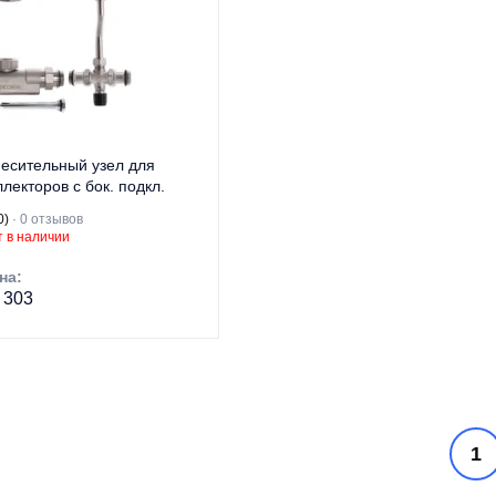
Для теплого
Для теплого
пола и систем
пола и систем
значение
отопления
Назначение
отопления
рана бренда
Чехия
Страна бренда
Чехия
есительный узел для
ллекторов с бок. подкл.
er KR.1022S - 1” (без
0)
· 0 отзывов
соса) (KR2911)
 в наличии
на:
 303
говая марка
KOER
Водяной теплый
п изделия
пол
Смесительный
1
узел для теплого
д изделия
пола
Для теплого