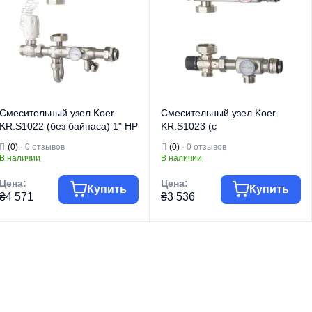
Вид изделия
пола
Вид изделия
пола
Для теплого
Для теплого
пола и систем
пола и систем
Назначение
отопления
Назначение
отопления
Тип
Угловой
Страна бренда
Чехия
Смесительный узел Koer
Смесительный узел Koer
KR.S1022 (без байпаса) 1" НР
KR.S1023 (с
SUS304 (KR2956)
термостатическим смесит.
(0)
· 0 отзывов
(0)
· 0 отзывов
клапаном ) 1" НР SUS304
В наличии
В наличии
(KR2957)
Цена:
Цена:
Купить
Купить
₴4 571
₴3 536
Торговая марка
KOER
Торговая марка
KOER
Водяной теплый
Водяной теплый
Тип изделия
пол
Тип изделия
пол
Смесительный
Смесительный
узел для теплого
узел для теплого
Вид изделия
пола
Вид изделия
пола