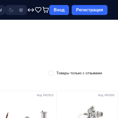
Вход
Регистрация
U
Товары только с отзывами
Код: KR2913
Код: KR2841