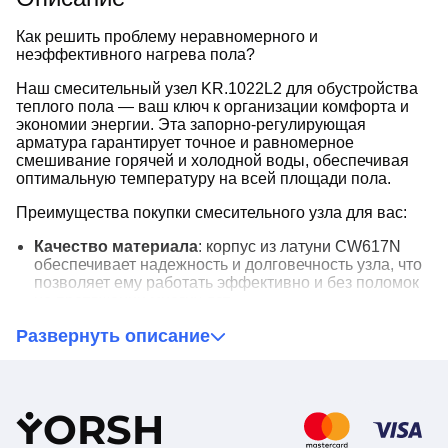
Как решить проблему неравномерного и
неэффективного нагрева пола?
Наш смесительный узел KR.1022L2 для обустройства
теплого пола — ваш ключ к организации комфорта и
экономии энергии. Эта запорно-регулирующая
арматура гарантирует точное и равномерное
смешивание горячей и холодной воды, обеспечивая
оптимальную температуру на всей площади пола.
Преимущества покупки смесительного узла для вас:
Качество материала
: корпус из латуни CW617N
обеспечивает надежность и долговечность узла, что
позволяет ему работать эффективно и без поломок
на протяжении многих лет.
Прямой тип
: удобство в установке и использовании,
Развернуть описание
минимизируя сложности с подключением.
Рабочее давление до 16 бар
: гарантирует
стабильную работу узла даже при высоких
нагрузках, что делает его идеальным для домов и
коммерческих помещений.
Y
ORSH
Диапазон шкалы термометры
: обеспечивает
точное управление температурой, что позволяет