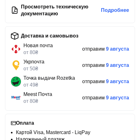
Просмотреть техническую
Подробнее
документацию
Доставка и самовывоз
Новая почта
отправим
9 августа
от 80₴
Укрпочта
отправим
9 августа
от 50₴
Точка выдачи Rozetka
отправим
9 августа
от 49₴
Meest Почта
отправим
9 августа
от 80₴
Оплата
Картой Visa, Mastercard - LiqPay
Наложенный платеж