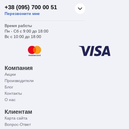
вам настроить комфортный микроклимат в вашем
+38 (095) 700 00 51
доме или офисе.
Перезвоните мне
Теперь вы можете наслаждаться теплым полом без
перегрева или холода, создавая идеальный
Время работы
микроклимат в вашем доме с помощью Koer
Пн - Сб с 9:00 до 18:00
KR.1022L2 смесительного узла для теплого пола.
Вс с 10:00 до 18:00
Компания
Акции
Производители
Блог
Контакты
О нас
Клиентам
Карта сайта
Вопрос-Ответ