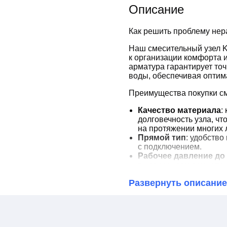
Описание
Как решить проблему нер
Наш смесительный узел K
к организации комфорта 
арматура гарантирует то
воды, обеспечивая оптим
Преимущества покупки см
Качество материала
:
долговечность узла, чт
на протяжении многих л
Прямой тип
: удобство
с подключением.
Рабочее давление до 
высоких нагрузках, чт
помещений.
Развернуть описание
Диапазон шкалы тер
температурой, что поз
вашем доме или офисе
Теперь вы можете наслаж