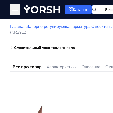
Y
ORSH
Каталог
Главная
Запорно-регулирующая арматура
Смесительн
/
/
(KR2912)
Смесительный узел теплого пола
Все про товар
Характеристики
Описание
Отз