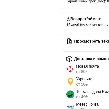
Гарантийный срок (мес): 
Возврат/обмен:
14 дней (не считая дня по
Просмотреть тех
Доставка и само
Новая почта
от 80₴
Укрпочта
от 50₴
Точка выдачи Roz
от 49₴
Meest Почта