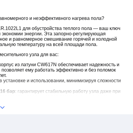
авномерного и неэффективного нагрева пола?
R.1022L1 для обустройства теплого пола — ваш ключ
и экономии энергии. Эта запорно-регулирующая
чное и равномерное смешивание горячей и холодной
альную температуру на всей площади пола.
есительного узла для вас:
 корпус из латуни CW617N обеспечивает надежность и
о позволяет ему работать эффективно и без поломок
ет.
 в установке и использовании, минимизируя сложности
16 бар
: гарантирует стабильную работу узла даже при
о делает его идеальным для домов и коммерческих
мометры
: обеспечивает точное управление
воляет вам настроить комфортный микроклимат в
.
даться теплым полом без перегрева или холода,