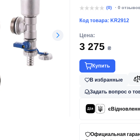
(0)
· 0 отзыво
Код товара:
KR2912
Цена:
3 275
₴
Купить
В избранные
Задать вопрос о то
єВідновлен
Официальная гаран