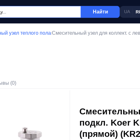
Найти
UA
R
ый узел теплого пола
Смесительный узел для коллект. с лев
/
ывы (0)
Смесительный
подкл. Koer K
(прямой) (KR2