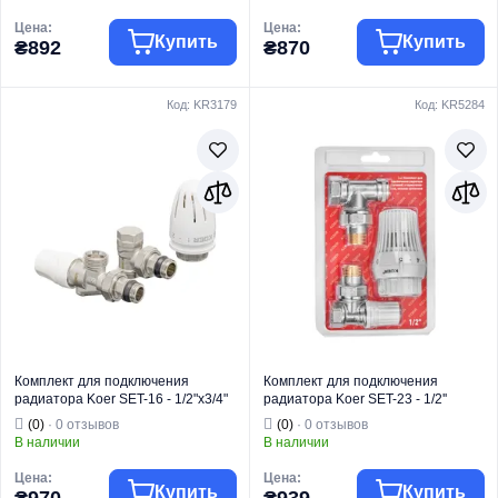
Цена:
Цена:
Купить
Купить
₴892
₴870
Код: KR3179
Код: KR5284
Торговая марка
KOER
Торговая марка
KOER
Радиаторная
Радиаторная
Тип изделия
арматура
Тип изделия
арматура
Вид изделия
Термокомплекты
Вид изделия
Термокомплекты
Назначение
Для отопления
Назначение
Для отопления
Тип
Угловой
Тип
Прямой
Комплект для подключения
Комплект для подключения
радиатора Koer SET-16 - 1/2"x3/4"
радиатора Koer SET-23 - 1/2''
(осевой) с термоголовкой НН
угловой с термоголовкой,
(0)
· 0 отзывов
(0)
· 0 отзывов
(KR3179)
кликовый крепеж (KR5284)
В наличии
В наличии
Цена:
Цена:
Купить
Купить