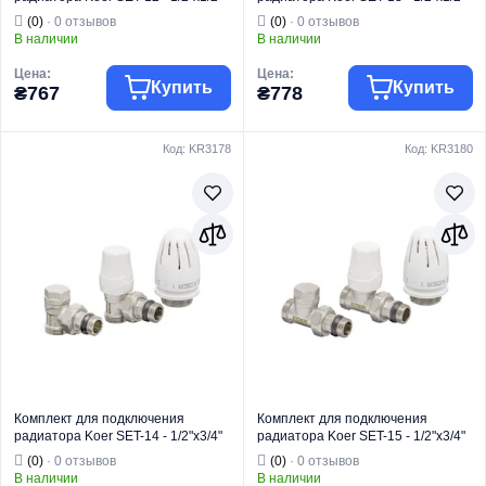
(прямой) с термоголовкой ВН
(осевой) с термоголовкой ВН
(0)
· 0 отзывов
(0)
· 0 отзывов
(KR3177)
(KR3176)
В наличии
В наличии
Цена:
Цена:
Купить
Купить
₴767
₴778
Код: KR3178
Код: KR3180
Торговая марка
KOER
Торговая марка
KOER
Радиаторная
Радиаторная
Тип изделия
арматура
Тип изделия
арматура
Вид изделия
Термокомплекты
Вид изделия
Термокомплекты
Назначение
Для отопления
Назначение
Для отопления
Тип
Прямой
Тип
Осевой
Комплект для подключения
Комплект для подключения
радиатора Koer SET-14 - 1/2"x3/4"
радиатора Koer SET-15 - 1/2"x3/4"
(угловой) с термоголовкой НН
(прямой) с термоголовкой НН
(0)
· 0 отзывов
(0)
· 0 отзывов
(KR3178)
(KR3180)
В наличии
В наличии