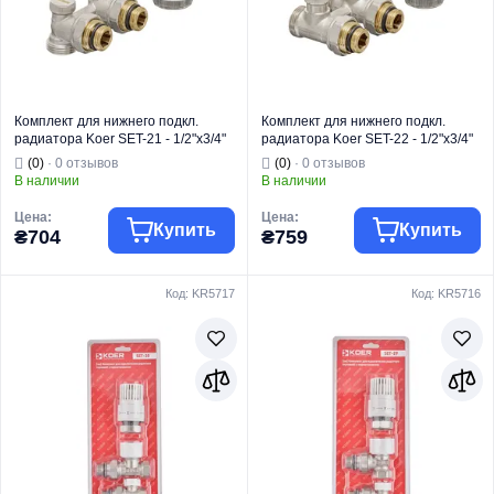
Тип монтажа
Любой
присоединение
м к системе
Назначение
трубопроводов.
Страна бренда
Чехия
Модель
KR.1135
Комплект для нижнего подкл.
Комплект для нижнего подкл.
радиатора Koer SET-21 - 1/2"x3/4"
радиатора Koer SET-22 - 1/2"x3/4"
(угловой) с термоголовкой НН
(прямой) с термоголовкой НН
(0)
· 0 отзывов
(0)
· 0 отзывов
(KR3173)
(KR3174)
В наличии
В наличии
Цена:
Цена:
Купить
Купить
₴704
₴759
Код: KR5717
Код: KR5716
Торговая марка
KOER
Торговая марка
KOER
Радиаторная
Радиаторная
Тип изделия
арматура
Тип изделия
арматура
Вид изделия
Термокомплекты
Вид изделия
Термокомплекты
Назначение
Для отопления
Назначение
Для отопления
Тип
Угловой
Тип
Прямой