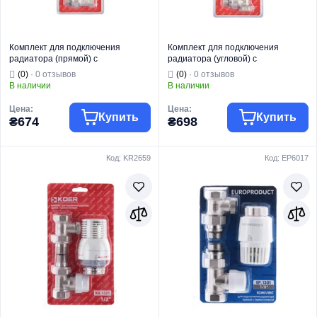
Комплект для подключения
Комплект для подключения
радиатора (прямой) с
радиатора (угловой) с
термоголовкой 1/2'' ( KOER SET-30
термоголовкой 1/2'' ( KOER SET-29
(0)
· 0 отзывов
(0)
· 0 отзывов
) (KR5717)
) (KR5716)
В наличии
В наличии
Цена:
Цена:
Купить
Купить
₴674
₴698
Код: KR2659
Код: EP6017
Торговая марка
KOER
Торговая марка
KOER
Радиаторная
Радиаторная
Тип изделия
арматура
Тип изделия
арматура
Вид изделия
Термокомплекты
Вид изделия
Термокомплекты
Назначение
Для отопления
Назначение
Для отопления
Тип
Прямой
Тип
Угловой