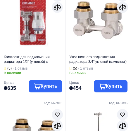
Комплект для подключения
Узел нижнего подключения
радиатора 1/2'' (угловой) с
радиатора 3/4'' угловой (комплект)
термоголовкой Koer KR.1320
Koer KR.1132 (KR2816)
(5)
· 1 отзыв
(5)
· 1 отзыв
(KR2658)
В наличии
В наличии
Цена:
Цена:
Купить
Купить
₴635
₴454
Код: KR2815
Код: KR2896
Торговая марка
KOER
Торговая марка
KOER
Радиаторная
Радиаторная
Тип изделия
арматура
Тип изделия
арматура
Вид изделия
Термокомплекты
Вентили для
Назначение
Для отопления
радиаторов с