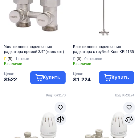
Тип
Угловой
нижним
Вид изделия
подключением
Назначение
Для отопления
Тип монтажа
Любой
Узел нижнего подключения
Блок нижнего подключения
радиатора прямой 3/4'' (комплект)
радиатора с трубкой Koer KR.1135
Koer KR.1131 (KR2815)
(KR2896)
(5)
· 1 отзыв
(0)
· 0 отзывов
В наличии
В наличии
Цена:
Цена:
Купить
Купить
₴522
₴1 224
Код: KR3173
Код: KR3174
Торговая марка
KOER
Торговая марка
KOER
Радиаторная
Комплектующие
Тип изделия
арматура
Тип изделия
к радиаторам
Вентили для
Для
радиаторов с
подключения
нижним
радиаторов
Вид изделия
подключением
отопления с
Назначение
Для отопления
нижним