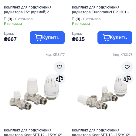
Комплект для подключения
Комплект для подключения
радиатора 1/2'' (прямой) с
радиатора Europroduct EP.1301 -
термоголовкой Koer KR.1321
1/2'' (Прямой с термоголовкой)
(0)
· 0 отзывов
(0)
· 0 отзывов
(KR2659)
(EP6017)
В наличии
В наличии
Цена:
Цена:
Купить
Купить
₴667
₴615
Код: KR3177
Код: KR3176
Торговая марка
KOER
Торговая марка
EUROPRODUCT
Радиаторная
Радиаторная
Тип изделия
арматура
Тип изделия
арматура
Вид изделия
Термокомплекты
Вид изделия
Термокомплекты
Назначение
Для отопления
Назначение
Для отопления
Тип
Прямой
Тип
Прямой
Комплект для подключения
Комплект для подключения
радиатора Koer SET-12 - 1/2"x1/2"
радиатора Koer SET-13 - 1/2"x1/2"