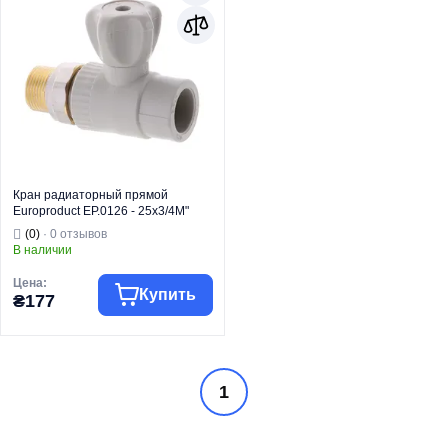
Кран радиаторный прямой
Europroduct EP.0126 - 25x3/4M"
(латунный шар) (EP4051)
(0)
· 0 отзывов
В наличии
Цена:
Купить
₴177
Торговая марка
EUROPRODUCT
1
Трубы и фитинги
Тип изделия
PPR
Кран
Вид изделия
радиаторный