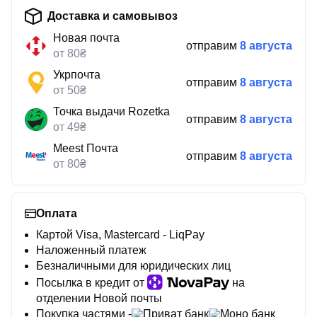
Доставка и самовывоз
Новая почта
отправим
8 августа
от 80₴
Укрпочта
отправим
8 августа
от 50₴
Точка выдачи Rozetka
отправим
8 августа
от 49₴
Meest Почта
отправим
8 августа
от 80₴
Оплата
Картой Visa, Mastercard - LiqPay
Наложенный платеж
Безналичными для юридических лиц
Посылка в кредит от
на
отделении Новой почты
Покупка частями -
Приват банк
Моно банк