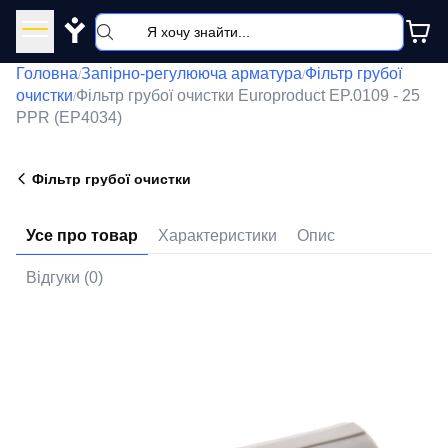
Y
Головна
Запірно-регулююча арматура
Фільтр грубої
/
/
очистки
Фільтр грубої очистки Europroduct EP.0109 - 25
/
PPR (EP4034)
Фільтр грубої очистки
Усе про товар
Характеристики
Опис
Відгуки (0)