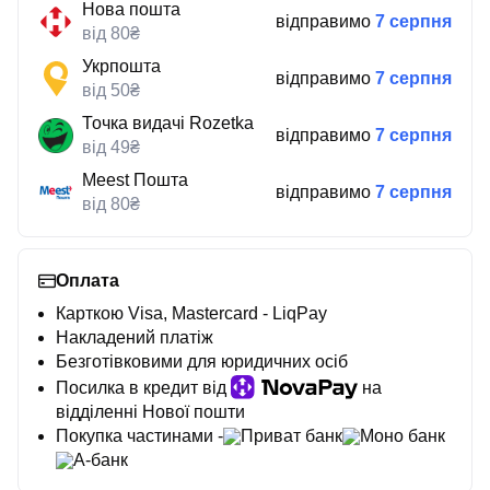
Нова пошта
відправимо
7 серпня
від 80₴
Укрпошта
відправимо
7 серпня
від 50₴
Точка видачі Rozetka
відправимо
7 серпня
від 49₴
Meest Пошта
відправимо
7 серпня
від 80₴
Оплата
Карткою Visa, Mastercard - LiqPay
Накладений платіж
Безготівковими для юридичних осіб
Посилка в кредит від
на
відділенні Нової пошти
Покупка частинами -
Приват банк
Моно банк
А-банк