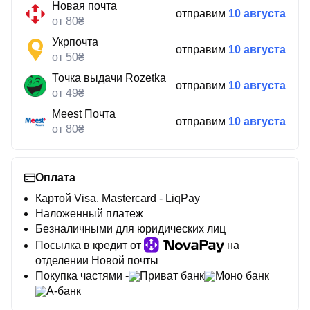
Новая почта
отправим
10 августа
от 80₴
Укрпочта
отправим
10 августа
от 50₴
Точка выдачи Rozetka
отправим
10 августа
от 49₴
Meest Почта
отправим
10 августа
от 80₴
Оплата
Картой Visa, Mastercard - LiqPay
Наложенный платеж
Безналичными для юридических лиц
Посылка в кредит от
на
отделении Новой почты
Покупка частями -
Приват банк
Моно банк
А-банк