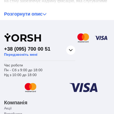
на стіну забезпечує надійну фіксацію, яка слугуватиме
вам упродовж довгих років.
Розгорнути опис
Зробіть вашу душову процедуру комфортнішою та
стильнішою з тримачем ручної лійки для душу Zerix
LR36 на вакумній присосці.
Y
ORSH
+38 (095) 700 00 51
Передзвоніть мені
Час роботи
Пн - Сб з 9:00 до 18:00
Нд з 10:00 до 18:00
Компанія
Акції
Виробники