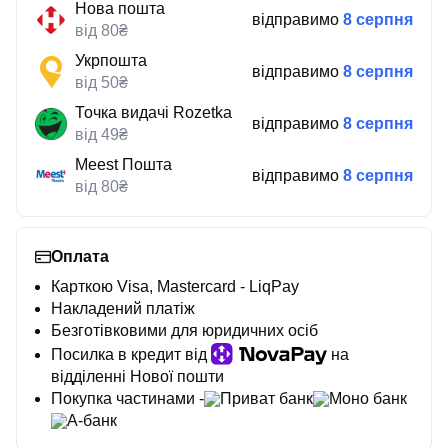
Нова пошта
відправимо
8 серпня
від 80₴
Укрпошта
відправимо
8 серпня
від 50₴
Точка видачі Rozetka
відправимо
8 серпня
від 49₴
Meest Пошта
відправимо
8 серпня
від 80₴
Оплата
Карткою Visa, Mastercard - LiqPay
Накладений платіж
Безготівковими для юридичних осіб
Посилка в кредит від
на
відділенні Нової пошти
Покупка частинами -
Приват банк
Моно банк
А-банк