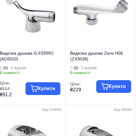
Виделка душова G-FERRO
Виделка душова Zerix H06
(AC0010)
(ZX3038)
(0)
· 0 відгуків
(0)
· 0 відгуків
В наявності
В наявності
Ціна:
Ціна:
Купити
Купити
₴114
₴229
₴91.2
Код: CH6581
Код: MI8307
Комплектуючі
Комплектуючі
Група товару
для змішувачів
Група товару
для змішувачів
Торгова марка
G-FERRO
Торгова марка
ZERIX
Комплектуючі
Комплектуючі