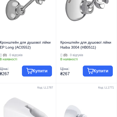
Кронштейни для
Кронштейни для
Вид виробу
лійки
Вид виробу
лійки
Країна бренду
Китай
Країна бренду
Німеччина
Кронштейн для душової лійки
Кронштейн для душової лійки
EP Long (AC0552)
Haiba 3004 (HB0511)
(0)
· 0 відгуків
(0)
· 0 відгуків
В наявності
В наявності
Ціна:
Ціна:
Купити
Купити
₴267
₴267
Код: LL1787
Код: LL1771
Комплектуючі
Комплектуючі
Група товару
для змішувачів
Група товару
для змішувачів
Торгова марка
EUROPRODUCT
Торгова марка
HAIBA
Комплектуючі
Комплектуючі
Тип виробу
для змішувачів
Тип виробу
для змішувачів
Кронштейни для
Кронштейни для