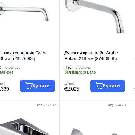
 виробу
для змішувачів
Тип виробу
для змішувачів
Кронштейни для
Кронштейни для
д виробу
лійки
Вид виробу
лійки
їна бренду
Чехія
Країна бренду
Китай
шовий кронштейн Grohe
Душовий кронштейн Grohe
86 мм) (28576000)
Relexa 218 мм (27406000)
0)
· 0 відгуків
(0)
· 0 відгуків
аявності
Залишилося мало
на:
Ціна:
Купити
Купити
,330
₴2,025
Код: AC0512
Код: AC0551
Комплектуючі
Комплектуючі
па товару
для змішувачів
Група товару
для змішувачів
гова марка
GROHE
Торгова марка
GROHE
Комплектуючі
Комплектуючі
 виробу
для змішувачів
Тип виробу
для змішувачів