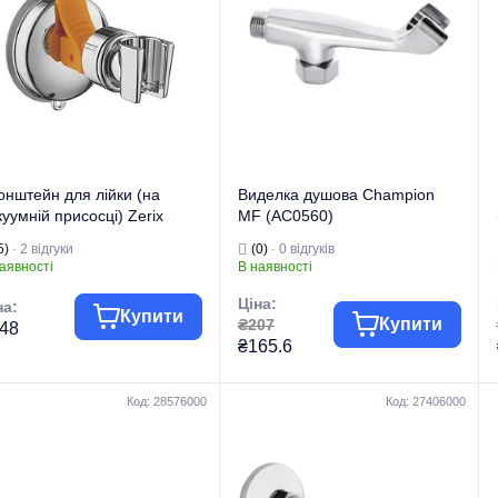
онштейн для лійки (на
Виделка душова Champion
куумній присосці) Zerix
MF (AC0560)
36-1 (LL1214)
5)
· 2 відгуки
(0)
· 0 відгуків
аявності
В наявності
Ціна:
на:
Купити
Купити
₴207
48
₴165.6
Код: 28576000
Код: 27406000
Комплектуючі
Комплектуючі
па товару
для змішувачів
Група товару
для змішувачів
гова марка
ZERIX
Торгова марка
CHAMPION
Комплектуючі
Комплектуючі