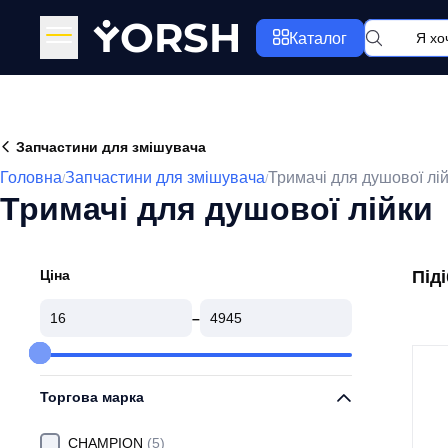
Y
ORSH
Каталог
Запчастини для змішувача
Головна
Запчастини для змішувача
Тримачі для душової лі
/
/
Тримачі для душової лійки
Ціна
Під
–
Торгова марка
CHAMPION
(5)