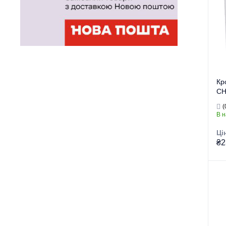
Ви
Се
Кр
CH
(A
(
В н
Ці
₴2
Гру
Тор
Тип