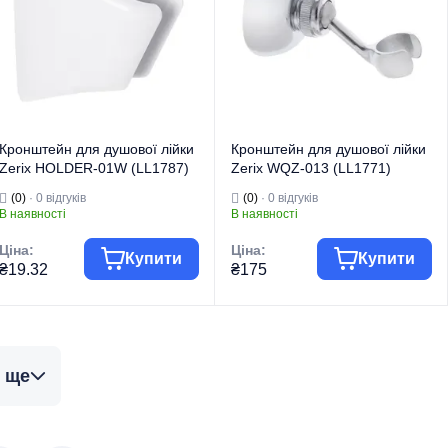
Вид виробу
лійки
Вид виробу
лійки
Країна бренду
Чехія
Країна бренду
Китай
Кронштейн для душової лійки
Кронштейн для душової лійки
Zerix HOLDER-01W (LL1787)
Zerix WQZ-013 (LL1771)
(0)
· 0 відгуків
(0)
· 0 відгуків
В наявності
В наявності
Ціна:
Ціна:
Купити
Купити
₴19.32
₴175
Комплектуючі
Комплектуючі
Група товару
для змішувачів
Група товару
для змішувачів
 ще
Торгова марка
ZERIX
Торгова марка
ZERIX
Комплектуючі
Комплектуючі
Тип виробу
для змішувачів
Тип виробу
для змішувачів
Кронштейни для
Кронштейни для
Вид виробу
лійки
Вид виробу
лійки