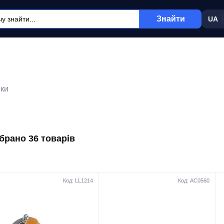
Знайти
UA
йки
ібрано 36 товарів
Код: LL1214
Код: AC0560