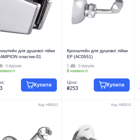
Кронштейни для
Кронштейни для
д виробу
лійки
Вид виробу
лійки
рія
RAINSHOWER
Серія
RELEXA
онштейн для душової лійки
Кронштейн для душової лійки
AMPION пластик-01
EP (AC0551)
C0512)
0)
· 0 відгуків
(0)
· 0 відгуків
аявності
В наявності
на:
Ціна:
Купити
Купити
3
₴253
Код: HB0512
Код: HB0513
Комплектуючі
Комплектуючі
па товару
для змішувачів
Група товару
для змішувачів
гова марка
CHAMPION
Торгова марка
EUROPRODUCT
Комплектуючі
Комплектуючі
 виробу
для змішувачів
Тип виробу
для змішувачів
Кронштейни для
Кронштейни для