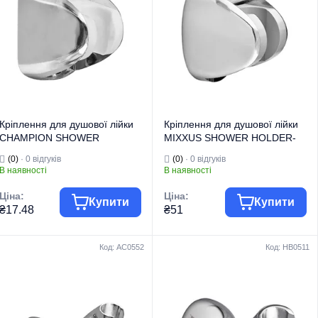
Тип виробу
для змішувачів
Тип виробу
для змішувачів
Кронштейни для
Кронштейни для
Вид виробу
лійки
Вид виробу
лійки
Країна бренду
Китай
Країна бренду
Чехія
Кріплення для душової лійки
Кріплення для душової лійки
CHAMPION SHOWER
MIXXUS SHOWER HOLDER-
HOLDER-03 (Колір хром)
04 (Колір хром) (MI8307)
(0)
· 0 відгуків
(0)
· 0 відгуків
(CH6581)
В наявності
В наявності
Ціна:
Ціна:
Купити
Купити
₴17.48
₴51
Код: AC0552
Код: HB0511
Комплектуючі
Комплектуючі
Група товару
для змішувачів
Група товару
для змішувачів
Торгова марка
CHAMPION
Торгова марка
MIXXUS
Комплектуючі
Комплектуючі
Тип виробу
для змішувачів
Тип виробу
для змішувачів