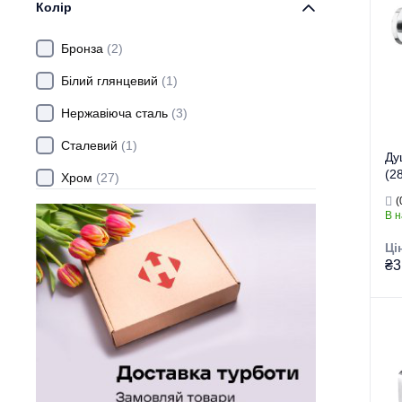
Тип
Колір
Ви
Кра
Бронза
(2)
Білий глянцевий
(1)
Нержавіюча сталь
(3)
Сталевий
(1)
Ду
(2
Хром
(27)
(
Чорний матовий
(2)
В н
Ці
₴3
Гру
Тор
Тип