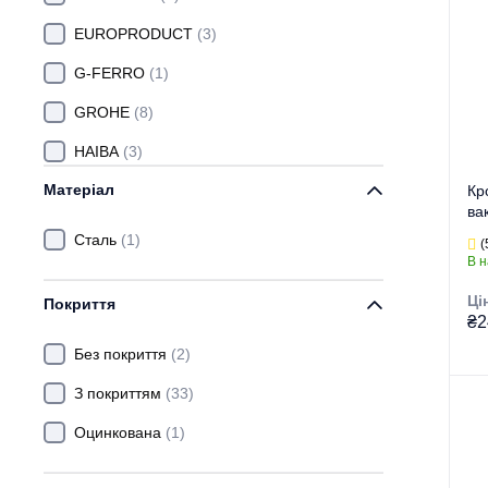
EUROPRODUCT
(3)
G-FERRO
(1)
GROHE
(8)
HAIBA
(3)
Матеріал
KOER
(1)
Кр
ва
MIXXUS
(8)
LR
Сталь
(1)
(
В н
STORM
(1)
Ці
Покриття
ZERIX
(6)
₴2
Без покриття
(2)
З покриттям
(33)
Оцинкована
(1)
Гру
Тор