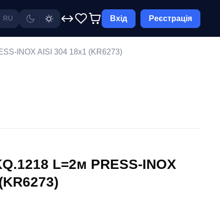
Вхід
Реєстрація
RU
SS-INOX AISI 304 18x1 (KR6273)
KQ.1218 L=2м PRESS-INOX
 (KR6273)