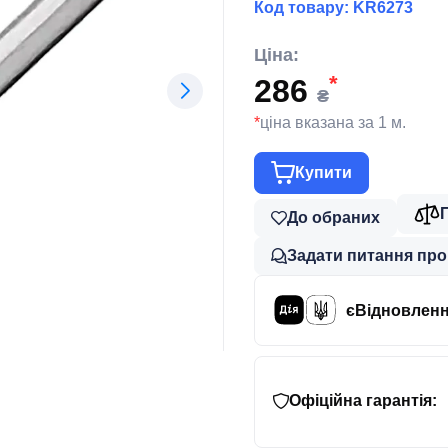
Код товару:
KR6273
Ціна:
*
286
₴
*
ціна вказана за 1 м.
Купити
До обраних
Задати питання про
єВідновлен
Офіційна гарантія: