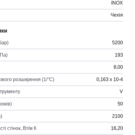
INOX
Чехія
ики
бар)
5200
ГПа)
193
8,00
лового розширення (1/°С)
0,163 х 10-4
струменту
V
років)
50
)
2100
ті стінок, Вт/м К
16,20