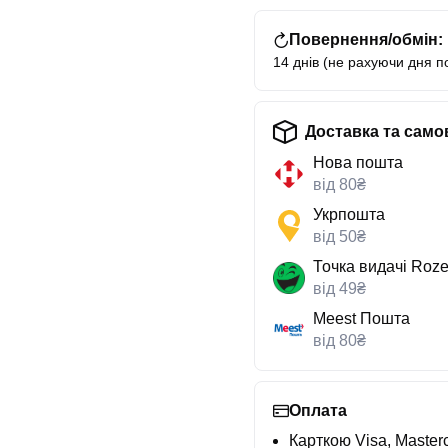
Повернення/обмін:
14 днів (не рахуючи дня п
Доставка та само
Нова пошта
від 80₴
Укрпошта
від 50₴
Точка видачі Roze
від 49₴
Meest Пошта
від 80₴
Оплата
Карткою Visa, Masterc