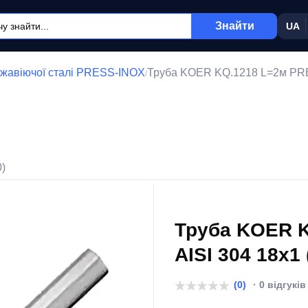
Знайти
UA
ржавіючої сталі PRESS-INOX
Труба KOER KQ.1218 L=2м PRE
/
0)
Труба KOER 
AISI 304 18x1
(0)
· 0 відгуків