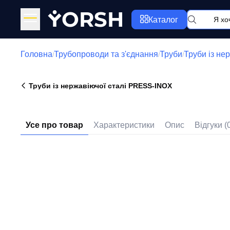
Y
ORSH
Каталог
Головна
Трубопроводи та з'єднання
Труби
Труби із не
/
/
/
Труби із нержавіючої сталі PRESS-INOX
Усе про товар
Характеристики
Опис
Відгуки (