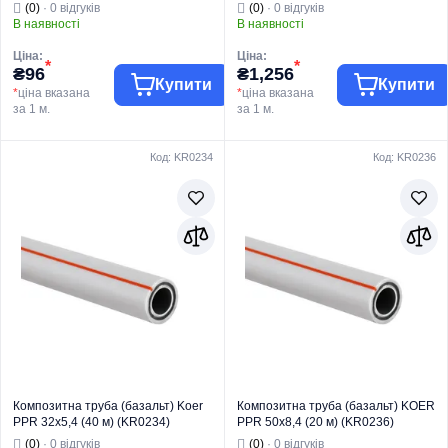
(KR3256)
(0)
· 0 відгуків
(0)
· 0 відгуків
В наявності
В наявності
Ціна:
Ціна:
*
*
₴96
₴1,256
Купити
Купити
*
ціна вказана
*
ціна вказана
за 1 м.
за 1 м.
Код: KR0234
Код: KR0236
Торгова марка
KOER
Торгова марка
KOER
Труби та фітинги
Труби та фітинги
Тип виробу
PPR
Тип виробу
PPR
Вид виробу
Труба
Вид виробу
Труба
Для
Для
водопостачання
водопостачання
Призначення
та опалення
Призначення
та опалення
Країна бренду
Чехія
Країна бренду
Чехія
Композитна труба (базальт) Koer
Композитна труба (базальт) KOER
PPR 32x5,4 (40 м) (KR0234)
PPR 50x8,4 (20 м) (KR0236)
(0)
· 0 відгуків
(0)
· 0 відгуків