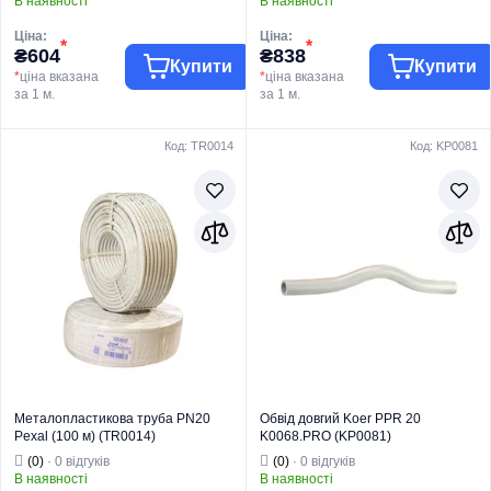
В наявності
В наявності
Ціна:
Ціна:
*
*
₴604
₴838
Купити
Купити
*
ціна вказана
*
ціна вказана
за 1 м.
за 1 м.
Код: TR0014
Код: KP0081
Торгова марка
KOER
Торгова марка
KOER
Труби та фітинги
Труби та фітинги
Тип виробу
PPR
Тип виробу
PPR
Вид виробу
Труба
Вид виробу
Труба
Для
Для
водопостачання
водопостачання
Призначення
та опалення
Призначення
та опалення
Країна бренду
Чехія
Країна бренду
Чехія
Металопластикова труба PN20
Обвід довгий Koer PPR 20
Pexal (100 м) (TR0014)
K0068.PRO (KP0081)
(0)
· 0 відгуків
(0)
· 0 відгуків
В наявності
В наявності