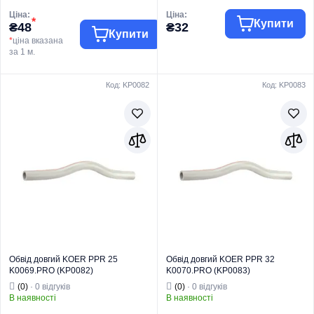
Ціна:
Ціна:
*
Купити
₴48
₴32
Купити
*
ціна вказана
за 1 м.
Код: KP0082
Код: KP0083
Торгова марка
PEXAL
Торгова марка
KOER
Труби
Труби та фітинги
металопластико
Тип виробу
PPR
Тип виробу
ві
Вид виробу
Обведення
Труби PERT-AL-
Для
Вид виробу
PERT
Призначення
водопостачання
Для
Тип
Обвід
водопостачання
Призначення
та опалення
Країна бренду
Китай
Обвід довгий KOER PPR 25
Обвід довгий KOER PPR 32
K0069.PRO (KP0082)
K0070.PRO (KP0083)
(0)
· 0 відгуків
(0)
· 0 відгуків
В наявності
В наявності