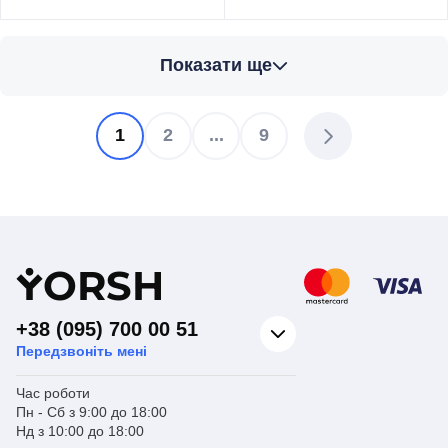
Торгова марка
KOER
Торгова марка
KOER
Показати ще
Труби та фітинги
Труби та фітинги
Тип виробу
PPR
Тип виробу
PPR
Вид виробу
Обведення
Вид виробу
Обведення
Для
Для
1
2
...
9
Призначення
водопостачання
Призначення
водопостачання
Тип
Обвід
Тип
Обвід
Y
ORSH
+38 (095) 700 00 51
Передзвоніть мені
Час роботи
Пн - Сб з 9:00 до 18:00
Нд з 10:00 до 18:00