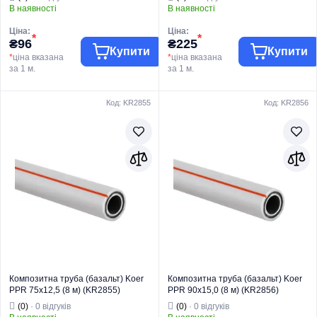
В наявності
В наявності
Ціна:
Ціна:
*
*
₴96
₴225
Купити
Купити
*
ціна вказана
*
ціна вказана
за 1 м.
за 1 м.
Код: KR2855
Код: KR2856
Торгова марка
KOER
Торгова марка
KOER
Труби та фітинги
Труби та фітинги
Тип виробу
PPR
Тип виробу
PPR
Вид виробу
Труба
Вид виробу
Труба
Для
Для
водопостачання
водопостачання
Призначення
та опалення
Призначення
та опалення
Країна бренду
Чехія
Країна бренду
Чехія
Композитна труба (базальт) Koer
Композитна труба (базальт) Koer
PPR 75x12,5 (8 м) (KR2855)
PPR 90x15,0 (8 м) (KR2856)
(0)
· 0 відгуків
(0)
· 0 відгуків