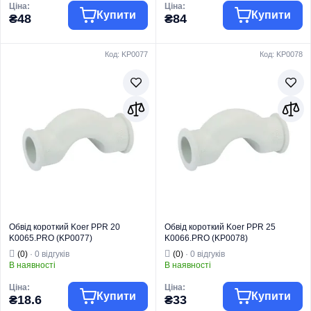
Ціна:
Ціна:
Купити
Купити
₴48
₴84
Код: KP0077
Код: KP0078
Торгова марка
KOER
Торгова марка
KOER
Труби та фітинги
Труби та фітинги
Тип виробу
PPR
Тип виробу
PPR
Вид виробу
Обведення
Вид виробу
Обведення
Для
Для
Призначення
водопостачання
Призначення
водопостачання
Тип
Обвід
Тип
Обвід
Обвід короткий Koer PPR 20
Обвід короткий Koer PPR 25
K0065.PRO (KP0077)
K0066.PRO (KP0078)
(0)
· 0 відгуків
(0)
· 0 відгуків
В наявності
В наявності
Ціна:
Ціна:
Купити
Купити
₴18.6
₴33