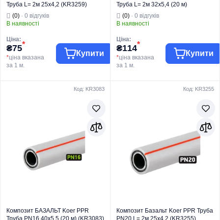
Труба L= 2м 25х4,2 (KR3259)
Труба L= 2м 32х5,4 (20 м)
(KR3260)
(0)
· 0 відгуків
(0)
· 0 відгуків
В наявності
В наявності
Ціна:
Ціна:
*
*
₴75
₴114
Купити
Купити
*
ціна вказана
*
ціна вказана
за 1 м.
за 1 м.
Код: KR3083
Код: KR3255
Торгова марка
KOER
Торгова марка
KOER
Труби та фітинги
Труби та фітинги
Тип виробу
PPR
Тип виробу
PPR
Вид виробу
Труба
Вид виробу
Труба
Для
Для
водопостачання
водопостачання
Призначення
та опалення
Призначення
та опалення
Країна бренду
Чехія
Країна бренду
Чехія
Композит БАЗАЛЬТ Koer PPR
Композит Базальт Koer PPR Труба
Труба PN16 40х5,5 (20 м) (KR3083)
PN20 L= 2м 25х4,2 (KR3255)