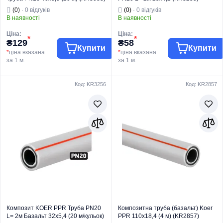
(0)
· 0 відгуків
(0)
· 0 відгуків
В наявності
В наявності
Ціна:
Ціна:
*
*
₴129
₴58
Купити
Купити
*
ціна вказана
*
ціна вказана
за 1 м.
за 1 м.
Код: KR3256
Код: KR2857
Торгова марка
KOER
Торгова марка
KOER
Труби та фітинги
Труби та фітинги
Тип виробу
PPR
Тип виробу
PPR
Вид виробу
Труба
Вид виробу
Труба
Для
Для
водопостачання
водопостачання
Призначення
та опалення
Призначення
та опалення
Країна бренду
Чехія
Країна бренду
Чехія
Композит KOER PPR Труба PN20
Композитна труба (базальт) Koer
L= 2м Базальт 32х5,4 (20 м/кульок)
PPR 110x18,4 (4 м) (KR2857)