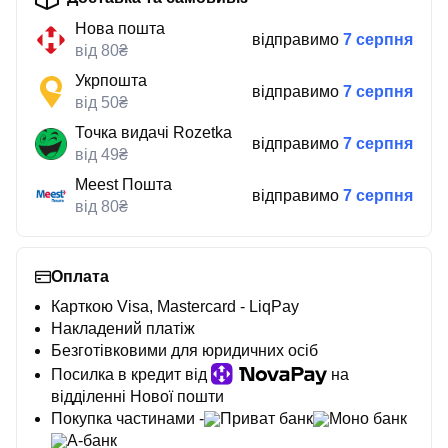
Нова пошта
відправимо
7 серпня
від 80₴
Укрпошта
відправимо
7 серпня
від 50₴
Точка видачі Rozetka
відправимо
7 серпня
від 49₴
Meest Пошта
відправимо
7 серпня
від 80₴
Оплата
Карткою Visa, Mastercard - LiqPay
Накладений платіж
Безготівковими для юридичних осіб
Посилка в кредит від
на
відділенні Нової пошти
Покупка частинами -
Приват банк
Моно банк
А-банк