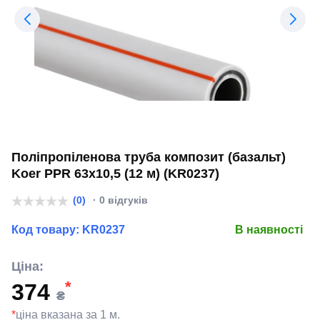
Поліпропіленова труба композит (базальт)
Koer PPR 63x10,5 (12 м) (KR0237)
(0)
· 0 відгуків
Код товару:
KR0237
В наявності
Ціна:
*
374
₴
*
ціна вказана за 1 м.