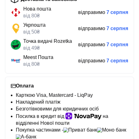
Нова пошта
відправимо
7 серпня
від 80₴
Укрпошта
відправимо
7 серпня
від 50₴
Точка видачі Rozetka
відправимо
7 серпня
від 49₴
Meest Пошта
відправимо
7 серпня
від 80₴
Оплата
Карткою Visa, Mastercard - LiqPay
Накладений платіж
Безготівковими для юридичних осіб
Посилка в кредит від
на
відділенні Нової пошти
Покупка частинами -
Приват банк
Моно банк
А-банк