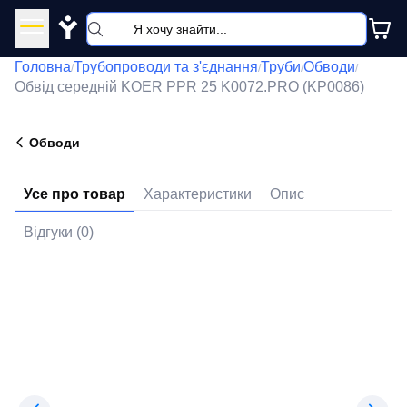
Y
Головна
Трубопроводи та з'єднання
Труби
Обводи
/
/
/
/
Обвід середній KOER PPR 25 K0072.PRO (KP0086)
Обводи
Усе про товар
Характеристики
Опис
Відгуки (0)