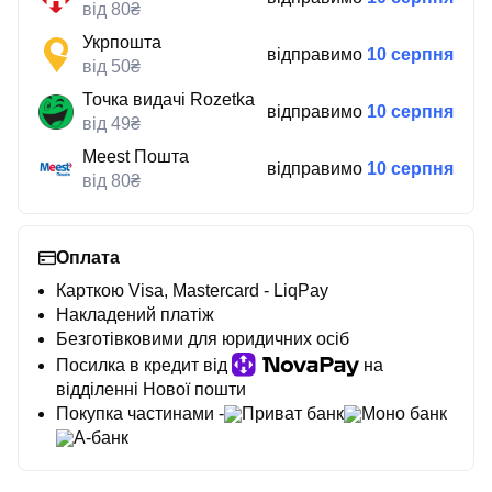
від 80₴
Укрпошта
відправимо
10 серпня
від 50₴
Точка видачі Rozetka
відправимо
10 серпня
від 49₴
Meest Пошта
відправимо
10 серпня
від 80₴
Оплата
Карткою Visa, Mastercard - LiqPay
Накладений платіж
Безготівковими для юридичних осіб
Посилка в кредит від
на
відділенні Нової пошти
Покупка частинами -
Приват банк
Моно банк
А-банк