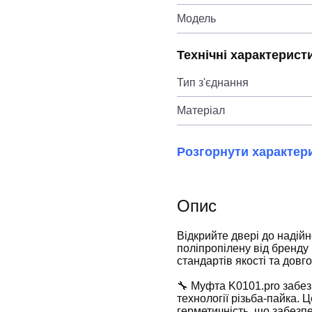
Модель
Технічні характерист
Тип з'єднання
Матеріал
Розгорнути характер
Опис
Відкрийте двері до надійн
поліпропілену від бренду
стандартів якості та довго
🔧 Муфта K0101.pro забез
технології різьба-пайка. Ц
герметичність, що забезп