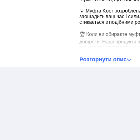
💡 Муфта Koer розроблен
заощадить ваш час і сили.
стикається з подібними р
🏆 Коли ви обираєте муфт
довіряти. Наші продукти 
вашому проєкту успішне 
Оберіть муфту для труб і
Розгорнути опис
самі: кожне з'єднання - 
проєкту. Довіртеся бренду