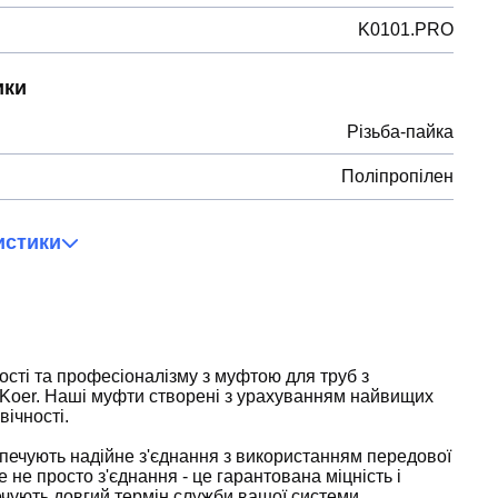
K0101.PRO
ики
Різьба-пайка
Поліпропілен
истики
ості та професіоналізму з муфтою для труб з
 Koer. Наші муфти створені з урахуванням найвищих
вічності.
печують надійне з'єднання з використанням передової
е не просто з'єднання - це гарантована міцність і
ечують довгий термін служби вашої системи.