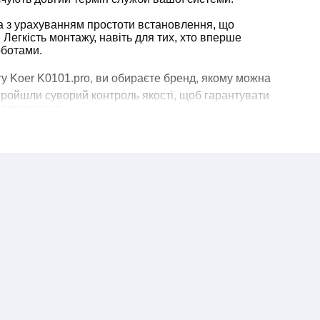
а з урахуванням простоти встановлення, що
 Легкість монтажу, навіть для тих, хто вперше
оботами.
у Koer K0101.pro, ви обираєте бренд, якому можна
пройшли суворий контроль якості, щоб гарантувати
завершення.
з поліпропілену Коер вже сьогодні та переконайтеся
це крок до успішного завершення вашого будівельного
 надійності - довіртеся Koer!