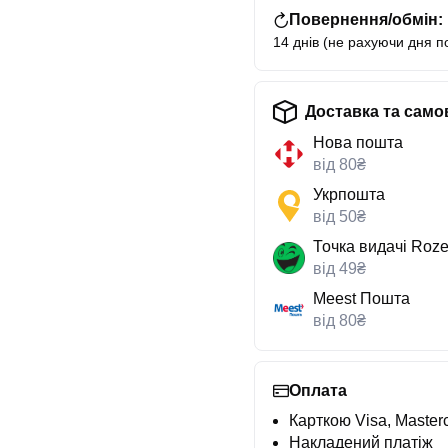
Повернення/обмін:
14 днів (не рахуючи дня п
Доставка та само
Нова пошта
від 80₴
Укрпошта
від 50₴
Точка видачі Roze
від 49₴
Meest Пошта
від 80₴
Оплата
Карткою Visa, Masterc
Накладений платіж