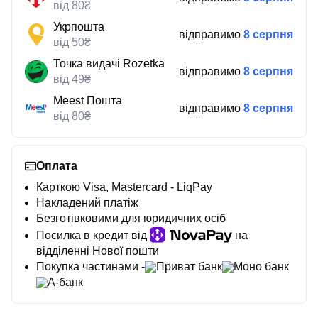
від 80₴
Укрпошта
відправимо
8 серпня
від 50₴
Точка видачі Rozetka
відправимо
8 серпня
від 49₴
Meest Пошта
відправимо
8 серпня
від 80₴
Оплата
Карткою Visa, Mastercard - LiqPay
Накладений платіж
Безготівковими для юридичних осіб
Посилка в кредит від
на
відділенні Нової пошти
Покупка частинами -
Приват банк
Моно банк
А-банк