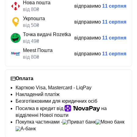
Нова пошта
відправимо
11 серпня
від 80₴
Укрпошта
відправимо
11 серпня
від 50₴
Точка видачі Rozetka
відправимо
11 серпня
від 49₴
Meest Пошта
відправимо
11 серпня
від 80₴
Оплата
Карткою Visa, Mastercard - LiqPay
Накладений платіж
Безготівковими для юридичних осіб
Посилка в кредит від
на
відділенні Нової пошти
Покупка частинами -
Приват банк
Моно банк
А-банк