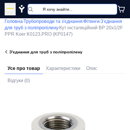
Y
Головна
Трубопроводи та з'єднання
Фітинги
З'єднання
/
/
/
для труб з поліпропілену
Кут інсталяційний ВР 20x1/2F
/
PPR Koer K0123.PRO (KP0147)
З'єднання для труб з поліпропілену
Усе про товар
Характеристики
Опис
Відгуки (0)