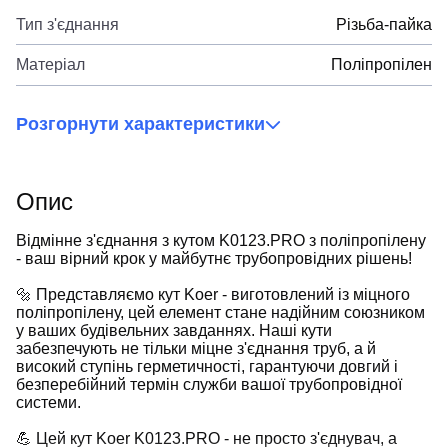
Тип з'єднання
Різьба-пайка
Матеріал
Поліпропілен
Розгорнути характеристики
Опис
Відмінне з'єднання з кутом K0123.PRO з поліпропілену
- ваш вірний крок у майбутнє трубопровідних рішень!
🔩 Представляємо кут Koer - виготовлений із міцного
поліпропілену, цей елемент стане надійним союзником
у ваших будівельних завданнях. Наші кути
забезпечують не тільки міцне з'єднання труб, а й
високий ступінь герметичності, гарантуючи довгий і
безперебійний термін служби вашої трубопровідної
системи.
💪 Цей кут Koer K0123.PRO - не просто з'єднувач, а