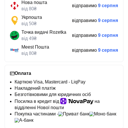
Нова пошта
відправимо
9 серпня
від 80₴
Укрпошта
відправимо
9 серпня
від 50₴
Точка видачі Rozetka
відправимо
9 серпня
від 49₴
Meest Пошта
відправимо
9 серпня
від 80₴
Оплата
Карткою Visa, Mastercard - LiqPay
Накладений платіж
Безготівковими для юридичних осіб
Посилка в кредит від
на
відділенні Нової пошти
Покупка частинами -
Приват банк
Моно банк
А-банк