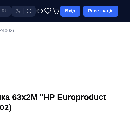
Вхід
Реєстрація
RU
P4002)
нка 63x2M "НР Europroduct
02)