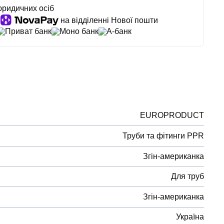
юридичних осіб
на відділенні Нової пошти
Приват банк
Моно банк
А-банк
EUROPRODUCT
Труби та фітинги PPR
Згін-американка
Для труб
Згін-американка
Україна