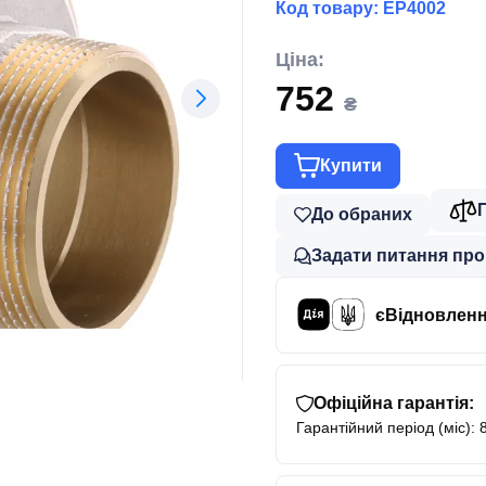
Код товару:
EP4002
Ціна:
752
₴
Купити
До обраних
Задати питання про
єВідновлен
Офіційна гарантія:
Гарантійний період (міс): 