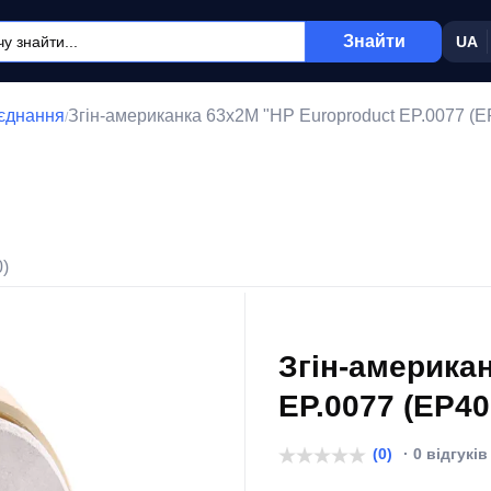
Знайти
UA
'єднання
Згін-американка 63x2M "НР Europroduct EP.0077 (E
/
0)
Згін-америка
EP.0077 (EP40
(0)
· 0 відгуків