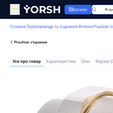
Y
ORSH
Каталог
Головна
Трубопроводи та з'єднання
Фітинги
Різьбові з
/
/
/
Різьбові з'єднання
Усе про товар
Характеристики
Опис
Відгуки (