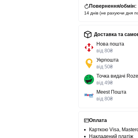
Повернення/обмін:
14 днів (не рахуючи дня п
Доставка та само
Нова пошта
від 80₴
Укрпошта
від 50₴
Точка видачі Roze
від 49₴
Meest Пошта
від 80₴
Оплата
Карткою Visa, Masterc
Накладений платіж