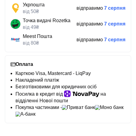
Укрпошта
відправимо
7 серпня
від 50₴
Точка видачі Rozetka
відправимо
7 серпня
від 49₴
Meest Пошта
відправимо
7 серпня
від 80₴
Оплата
Карткою Visa, Mastercard - LiqPay
Накладений платіж
Безготівковими для юридичних осіб
Посилка в кредит від
на
відділенні Нової пошти
Покупка частинами -
Приват банк
Моно банк
А-банк