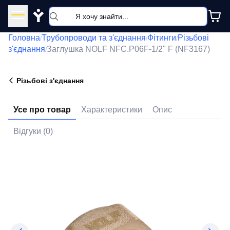
Y
Головна
Трубопроводи та з'єднання
Фітинги
Різьбові
/
/
/
з'єднання
Заглушка NOLF NFC.P06F-1/2" F (NF3167)
/
Різьбові з'єднання
Усе про товар
Характеристики
Опис
Відгуки (0)