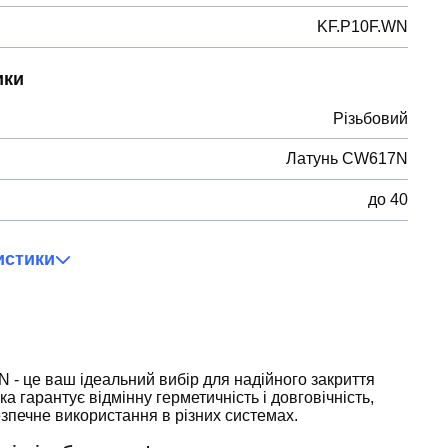
KF.P10F.WN
ики
Різьбовий
Латунь CW617N
до 40
истики
 - це ваш ідеальний вибір для надійного закриття
а гарантує відмінну герметичність і довговічність,
езпечне використання в різних системах.