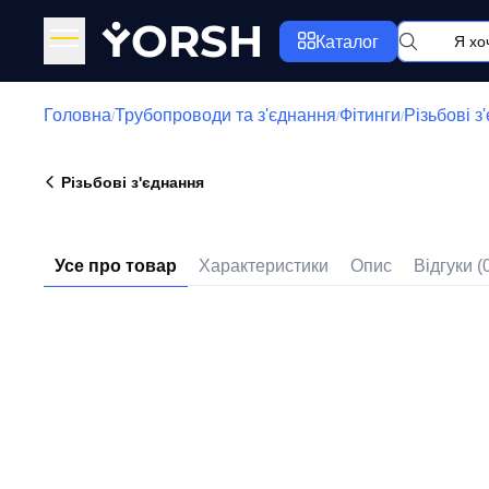
Y
ORSH
Каталог
Головна
Трубопроводи та з'єднання
Фітинги
Різьбові з
/
/
/
Різьбові з'єднання
Усе про товар
Характеристики
Опис
Відгуки (