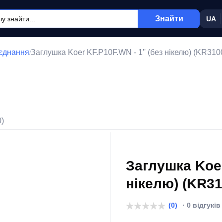
Знайти
UA
'єднання
Заглушка Koer KF.P10F.WN - 1'' (без нікелю) (KR310
/
0)
Заглушка Koer
нікелю) (KR31
(0)
· 0 відгуків