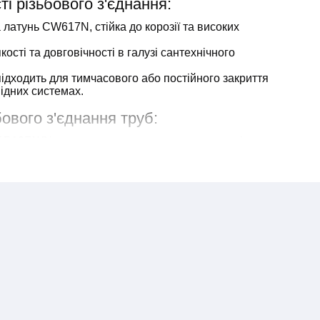
і різьбового з'єднання:
а латунь CW617N, стійка до корозії та високих
якості та довговічності в галузі сантехнічного
підходить для тимчасового або постійного закриття
відних системах.
ового з'єднання труб:
F.P10F.WN застосовується в широкому спектрі
 блокування потоку води або інших рідин у системах
ння та інших трубопроводах.
сті ремонту або заміни ділянок трубопроводу,
оступу та безпеку.
я як тимчасовий або декоративний елемент у різних
не естетичне закриття кінців труб.
ання як у домашніх умовах, так і в більш вимогливих
йних середовищах.
бою надійне і функціональне рішення, що забезпечує
аших трубопровідних систем.