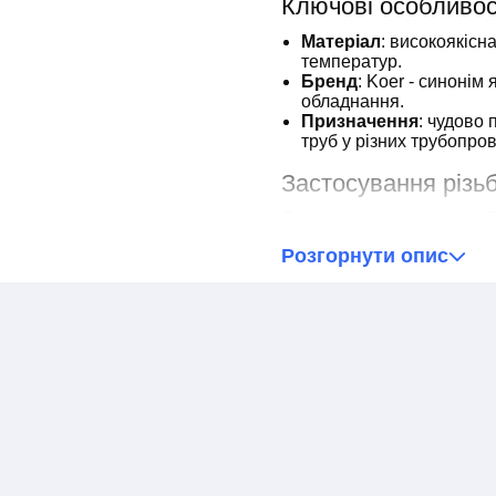
Ключові особливост
Матеріал
: високоякісн
температур.
Бренд
: Koer - синонім 
обладнання.
Призначення
: чудово 
труб у різних трубопро
Застосування різьб
Латунна заглушка Koer K
сценаріїв, включно з:
Розгорнути опис
Ідеально підходить для
водопостачання, опале
Незамінна за необхідно
забезпечуючи легкість д
Може використовуватис
конструкціях, де потріб
Підходить для використ
промислових і комерці
Koer KF.P10F.WN являє со
довговічність і безпеку в