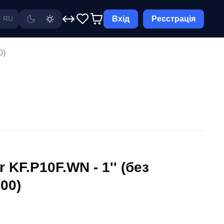
Вхід
Реєстрація
RU
0)
 KF.P10F.WN - 1'' (без
00)