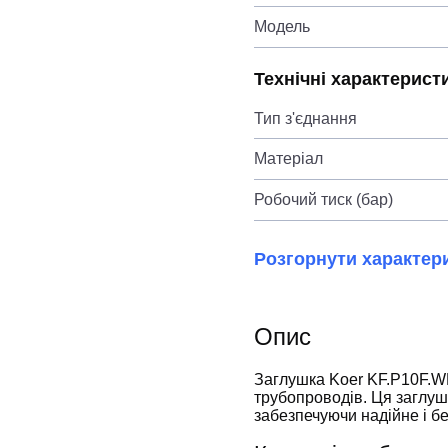
Модель
Технічні характерист
Тип з'єднання
Матеріал
Робочий тиск (бар)
Розгорнути характер
Опис
Заглушка Koer KF.P10F.WN
трубопроводів. Ця заглушк
забезпечуючи надійне і б