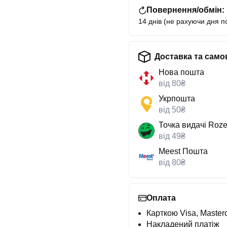
Повернення/обмін:
14 днів (не рахуючи дня п
Доставка та само
Нова пошта
від 80₴
Укрпошта
від 50₴
Точка видачі Roze
від 49₴
Meest Пошта
від 80₴
Оплата
Карткою Visa, Masterc
Накладений платіж