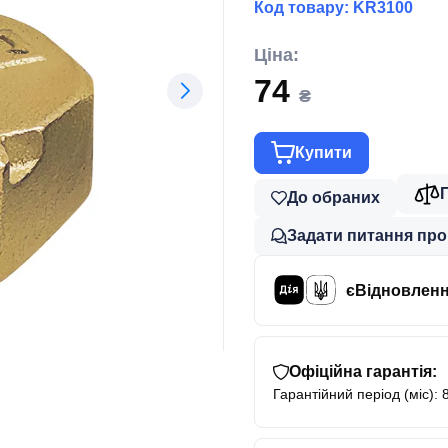
Код товару:
KR3100
Ціна:
74
₴
Купити
До обраних
Задати питання про
єВідновлен
Офіційна гарантія:
Гарантійний період (міс): 