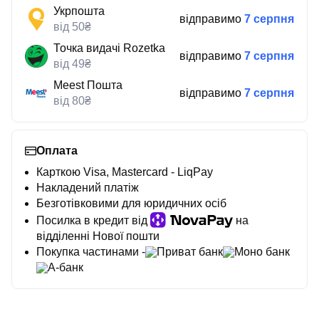
Укрпошта
відправимо
7 серпня
від 50₴
Точка видачі Rozetka
відправимо
7 серпня
від 49₴
Meest Пошта
відправимо
7 серпня
від 80₴
Оплата
Карткою Visa, Mastercard - LiqPay
Накладений платіж
Безготівковими для юридичних осіб
Посилка в кредит від
на
відділенні Нової пошти
Покупка частинами -
Приват банк
Моно банк
А-банк