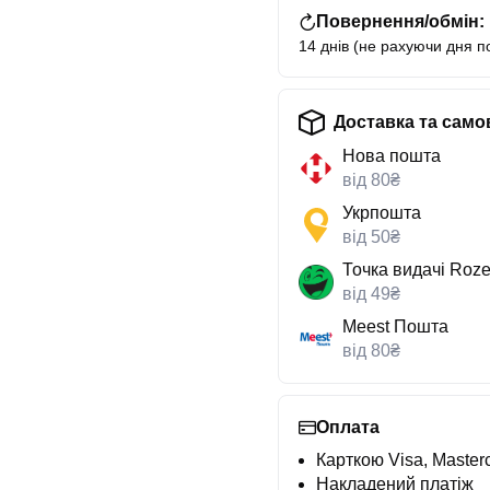
Повернення/обмін:
14 днів (не рахуючи дня п
Доставка та само
Нова пошта
від 80₴
Укрпошта
від 50₴
Точка видачі Roze
від 49₴
Meest Пошта
від 80₴
Оплата
Карткою Visa, Masterc
Накладений платіж