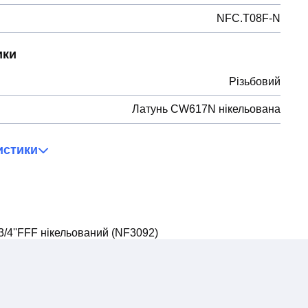
NFC.T08F-N
ики
Різьбовий
Латунь CW617N нікельована
истики
3/4''FFF нікельований (NF3092)