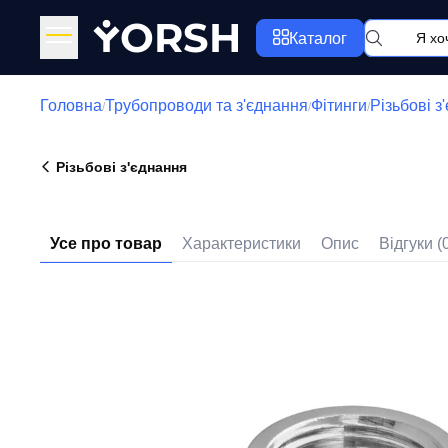
Y
ORSH
Каталог
Головна
Трубопроводи та з'єднання
Фітинги
Різьбові з
/
/
/
Різьбові з'єднання
Усе про товар
Характеристики
Опис
Відгуки (