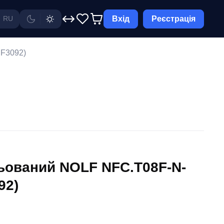
Вхід
Реєстрація
RU
NF3092)
льований NOLF NFC.T08F-N-
92)