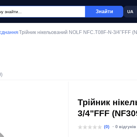
Знайти
UA
'єднання
Трійник нікельований NOLF NFC.T08F-N-3/4"FFF (
/
0)
Трійник ніке
3/4"FFF (NF30
(0)
· 0 відгуків