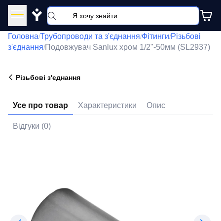
Y
Головна
Трубопроводи та з'єднання
Фітинги
Різьбові
/
/
/
з'єднання
Подовжувач Sanlux хром 1/2"-50мм (SL2937)
/
Різьбові з'єднання
Усе про товар
Характеристики
Опис
Відгуки (0)