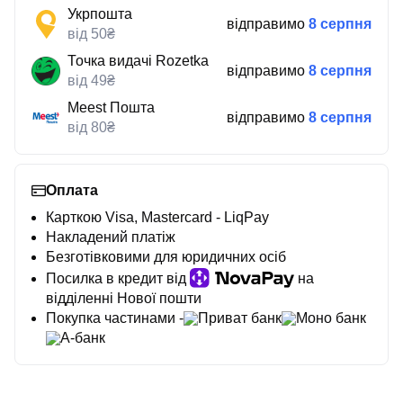
Укрпошта
відправимо
8 серпня
від 50₴
Точка видачі Rozetka
відправимо
8 серпня
від 49₴
Meest Пошта
відправимо
8 серпня
від 80₴
Оплата
Карткою Visa, Mastercard - LiqPay
Накладений платіж
Безготівковими для юридичних осіб
Посилка в кредит від
на
відділенні Нової пошти
Покупка частинами -
Приват банк
Моно банк
А-банк