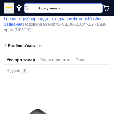
Y
Головна
Трубопроводи та з'єднання
Фітинги
Різьбові
/
/
/
з'єднання
Подовжувач Nolf NFC.E06-15.Chr-1/2"-15мм
/
хром (NF3110)
Різьбові з'єднання
Усе про товар
Характеристики
Опис
Відгуки (0)