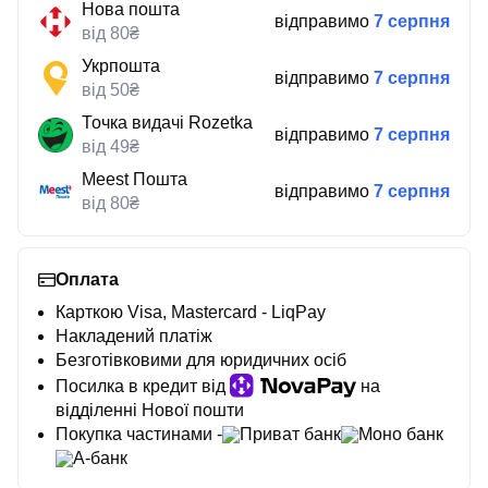
Нова пошта
відправимо
7 серпня
від 80₴
Укрпошта
відправимо
7 серпня
від 50₴
Точка видачі Rozetka
відправимо
7 серпня
від 49₴
Meest Пошта
відправимо
7 серпня
від 80₴
Оплата
Карткою Visa, Mastercard - LiqPay
Накладений платіж
Безготівковими для юридичних осіб
Посилка в кредит від
на
відділенні Нової пошти
Покупка частинами -
Приват банк
Моно банк
А-банк