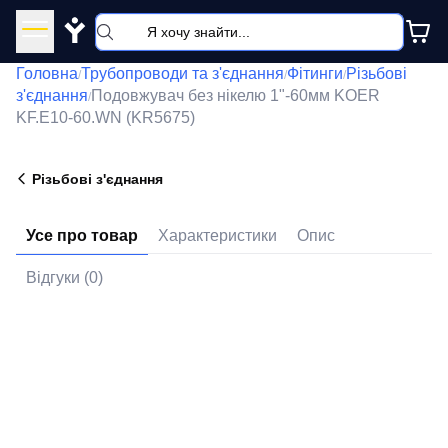
Y
Головна
Трубопроводи та з'єднання
Фітинги
Різьбові
/
/
/
з'єднання
Подовжувач без нікелю 1"-60мм KOER
/
KF.E10-60.WN (KR5675)
Різьбові з'єднання
Усе про товар
Характеристики
Опис
Відгуки (0)