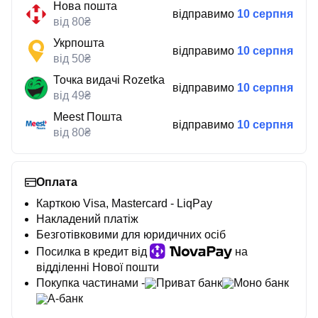
Нова пошта
відправимо
10 серпня
від 80₴
Укрпошта
відправимо
10 серпня
від 50₴
Точка видачі Rozetka
відправимо
10 серпня
від 49₴
Meest Пошта
відправимо
10 серпня
від 80₴
Оплата
Карткою Visa, Mastercard - LiqPay
Накладений платіж
Безготівковими для юридичних осіб
Посилка в кредит від
на
відділенні Нової пошти
Покупка частинами -
Приват банк
Моно банк
А-банк