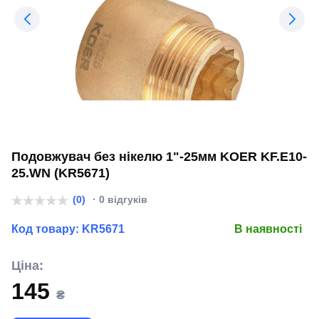
Подовжувач без нікелю 1"-25мм KOER KF.E10-
25.WN (KR5671)
(0)
· 0 відгуків
Код товару:
KR5671
В наявності
Ціна:
145
₴