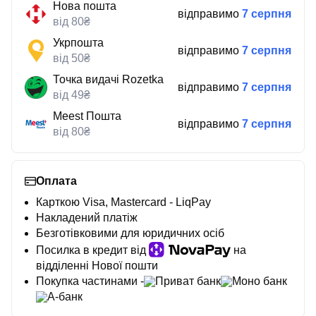
Нова пошта
відправимо
7 серпня
від 80₴
Укрпошта
відправимо
7 серпня
від 50₴
Точка видачі Rozetka
відправимо
7 серпня
від 49₴
Meest Пошта
відправимо
7 серпня
від 80₴
Оплата
Карткою Visa, Mastercard - LiqPay
Накладений платіж
Безготівковими для юридичних осіб
Посилка в кредит від
на
відділенні Нової пошти
Покупка частинами -
Приват банк
Моно банк
А-банк