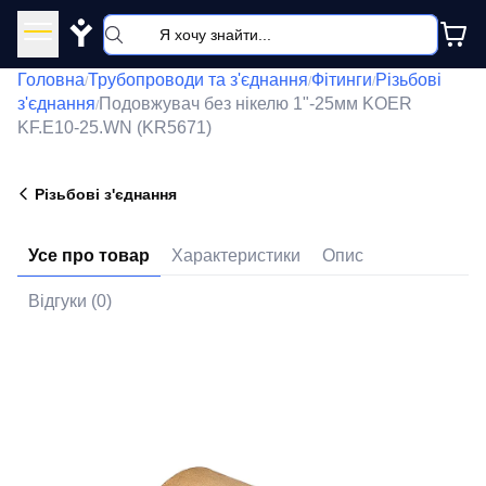
Y
Головна
Трубопроводи та з'єднання
Фітинги
Різьбові
/
/
/
з'єднання
Подовжувач без нікелю 1"-25мм KOER
/
KF.E10-25.WN (KR5671)
Різьбові з'єднання
Усе про товар
Характеристики
Опис
Відгуки (0)