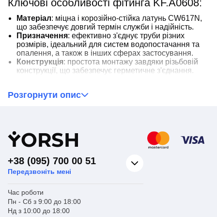
Ключові особливості фітинга KF.A0608:
Матеріал
: міцна і корозійно-стійка латунь CW617N,
що забезпечує довгий термін служби і надійність.
Призначення
: ефективно з'єднує труби різних
розмірів, ідеальний для систем водопостачання та
опалення, а також в інших сферах застосування.
Конструкція
: простота монтажу завдяки різьбовій
конструкції, що забезпечує герметичне з'єднання.
Бренд
: Koer - знак якості та надійності у сфері
трубопроводів.
Розгорнути опис
Вибір різьбового перехідника Koer KF.A0608 - це вибір
професіоналів, які прагнуть якості та довговічності в
кожній деталі їхньої системи.
Y
ORSH
+38 (095) 700 00 51
Передзвоніть мені
Час роботи
Пн - Сб з 9:00 до 18:00
Нд з 10:00 до 18:00