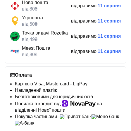
Нова пошта
відправимо
11 серпня
від 80₴
Укрпошта
відправимо
11 серпня
від 50₴
Точка видачі Rozetka
відправимо
11 серпня
від 49₴
Meest Пошта
відправимо
11 серпня
від 80₴
Оплата
Карткою Visa, Mastercard - LiqPay
Накладений платіж
Безготівковими для юридичних осіб
Посилка в кредит від
на
відділенні Нової пошти
Покупка частинами -
Приват банк
Моно банк
А-банк