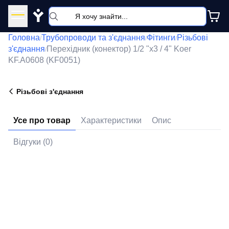
Y
Головна
Трубопроводи та з'єднання
Фітинги
Різьбові
/
/
/
з'єднання
Перехідник (конектор) 1/2 "х3 / 4" Koer
/
KF.A0608 (KF0051)
Різьбові з'єднання
Усе про товар
Характеристики
Опис
Відгуки (0)