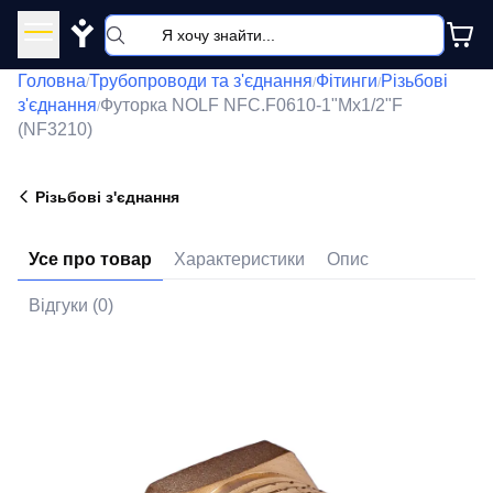
Y
Головна
Трубопроводи та з'єднання
Фітинги
Різьбові
/
/
/
з'єднання
Футорка NOLF NFC.F0610-1"Mx1/2"F
/
(NF3210)
Різьбові з'єднання
Усе про товар
Характеристики
Опис
Відгуки (0)