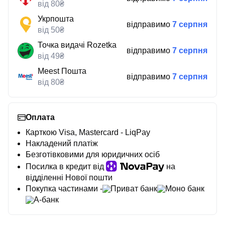
від 80₴
Укрпошта
відправимо
7 серпня
від 50₴
Точка видачі Rozetka
відправимо
7 серпня
від 49₴
Meest Пошта
відправимо
7 серпня
від 80₴
Оплата
Карткою Visa, Mastercard - LiqPay
Накладений платіж
Безготівковими для юридичних осіб
Посилка в кредит від
на
відділенні Нової пошти
Покупка частинами -
Приват банк
Моно банк
А-банк