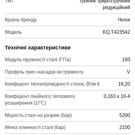
Тип
Трійник трирозтрубний
редукційний
Країна бренду
Чехія
Модель
KQ.T423542
Технічні характеристики
Модуль пружності сталі (ГПа)
193
Профіль прес-насадок інструменту
V
Коефіцієнт теплопровідності стінок, Вт/м К
16,20
Коефіцієнт лінійного теплового
0,163 х 10-4
розширення (1/°С)
Міцність сталі на розрив (бар)
5200
Межа плинності сталі (бар)
2100