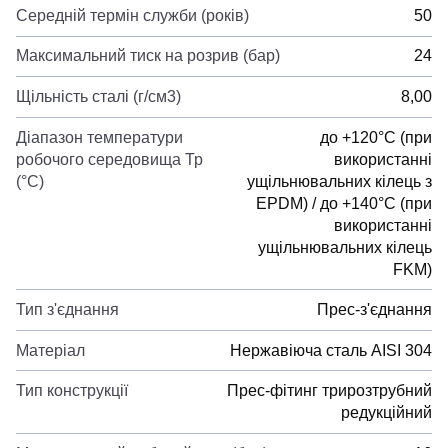
Середній термін служби (років)
50
Максимальний тиск на розрив (бар)
24
Щільність сталі (г/см3)
8,00
Діапазон температури
до +120°C (при
робочого середовища Тр
використанні
(°С)
ущільнювальних кілець з
EPDM) / до +140°C (при
використанні
ущільнювальних кілець
FKM)
Тип з'єднання
Прес-з'єднання
Матеріал
Нержавіюча сталь AISI 304
Тип конструкції
Прес-фітинг трирозтрубний
редукційний