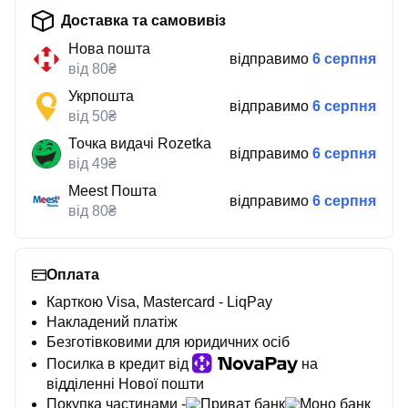
Доставка та самовивіз
Нова пошта
відправимо
6 серпня
від 80₴
Укрпошта
відправимо
6 серпня
від 50₴
Точка видачі Rozetka
відправимо
6 серпня
від 49₴
Meest Пошта
відправимо
6 серпня
від 80₴
Оплата
Карткою Visa, Mastercard - LiqPay
Накладений платіж
Безготівковими для юридичних осіб
Посилка в кредит від
на
відділенні Нової пошти
Покупка частинами -
Приват банк
Моно банк