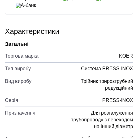
А-банк
Характеристики
Загальні
Торгова марка
KOER
Тип виробу
Система PRESS-INOX
Вид виробу
Трійник трирозтрубний
редукційний
Серія
PRESS-INOX
Призначення
Для розгалуження
трубопроводу з переходом
на інший діаметр