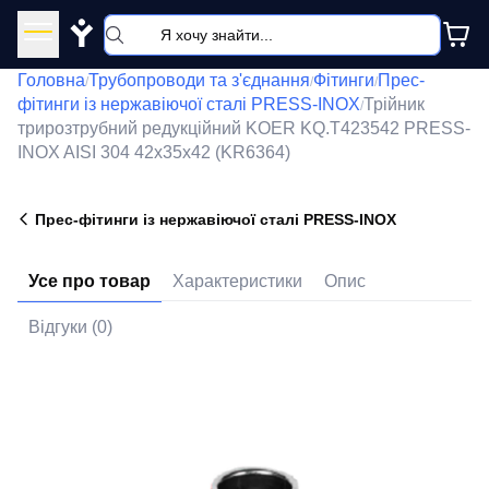
Y
Головна
Трубопроводи та з'єднання
Фітинги
Прес-
/
/
/
фітинги із нержавіючої сталі PRESS-INOX
Трійник
/
трирозтрубний редукційний KOER KQ.T423542 PRESS-
INOX AISI 304 42x35x42 (KR6364)
Прес-фітинги із нержавіючої сталі PRESS-INOX
Усе про товар
Характеристики
Опис
Відгуки (0)