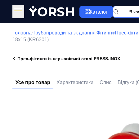
Y
ORSH
Каталог
Головна
Трубопроводи та з'єднання
Фітинги
Прес-фіти
/
/
/
18x15 (KR6301)
Прес-фітинги із нержавіючої сталі PRESS-INOX
Усе про товар
Характеристики
Опис
Відгуки (