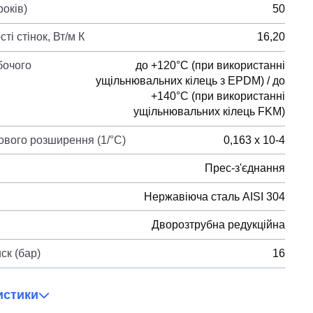
років)
50
ті стінок, Вт/м К
16,20
бочого
до +120°C (при використанні
ущільнювальних кілець з EPDM) / до
+140°C (при використанні
ущільнювальних кілець FKM)
лового розширення (1/°С)
0,163 х 10-4
Прес-з'єднання
Нержавіюча сталь AISI 304
Дворозтрубна редукційна
ск (бар)
16
истики