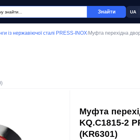
Знайти
UA
нги із нержавіючої сталі PRESS-INOX
Муфта перехідна дво
/
0)
Муфта перех
KQ.C1815-2 P
(KR6301)