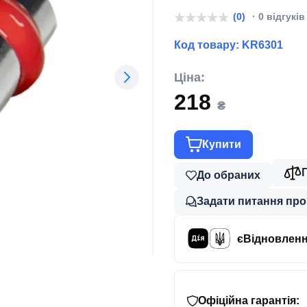
(0)
· 0 відгуків
Код товару:
KR6301
Ціна:
218
₴
Купити
До обраних
Задати питання про
єВідновлен
Офіційна гарантія: