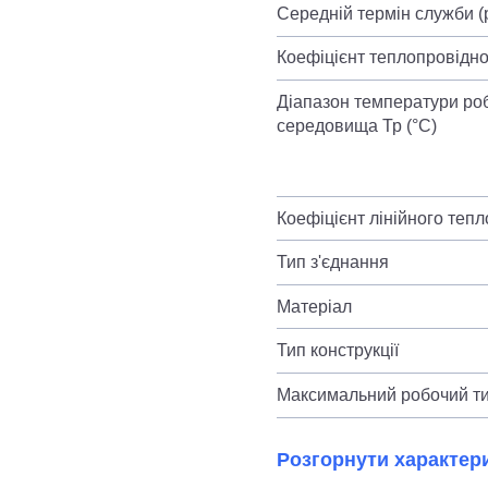
Середній термін служби (
Коефіцієнт теплопровіднос
Діапазон температури ро
середовища Тр (°С)
Коефіцієнт лінійного теп
Тип з'єднання
Матеріал
Тип конструкції
Максимальний робочий ти
Розгорнути характер