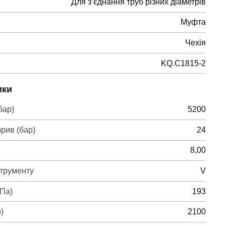
Для з’єднання труб різних діаметрів
Муфта
Чехія
KQ.C1815-2
ики
бар)
5200
рив (бар)
24
8,00
струменту
V
ГПа)
193
)
2100