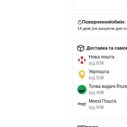
Повернення/обмін:
14 днів (не рахуючи дня п
Доставка та само
Нова пошта
від 80₴
Укрпошта
від 50₴
Точка видачі Roze
від 49₴
Meest Пошта
від 80₴