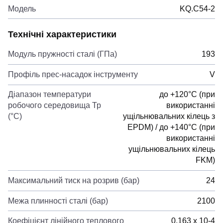
Модель
KQ.C54-2
Технічні характеристики
Модуль пружності сталі (ГПа)
193
Профіль прес-насадок інструменту
V
Діапазон температури
до +120°C (при
робочого середовища Тр
використанні
(°С)
ущільнювальних кілець з
EPDM) / до +140°C (при
використанні
ущільнювальних кілець
FKM)
Максимальний тиск на розрив (бар)
24
Межа плинності сталі (бар)
2100
Коефіцієнт лінійного теплового
0,163 х 10-4