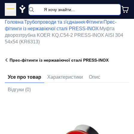
Y
Головна
Трубопроводи та з'єднання
Фітинги
Прес-
/
/
/
фітинги із нержавіючої сталі PRESS-INOX
Муфта
/
дворозтрубна KOER KQ.C54-2 PRESS-INOX AISI 304
54x54 (KR6313)
Прес-фітинги із нержавіючої сталі PRESS-INOX
Усе про товар
Характеристики
Опис
Відгуки (0)