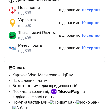
Нова пошта
відправимо
10 серпня
від 80₴
Укрпошта
відправимо
10 серпня
від 50₴
Точка видачі Rozetka
відправимо
10 серпня
від 49₴
Meest Пошта
відправимо
10 серпня
від 80₴
Оплата
Карткою Visa, Mastercard - LiqPay
Накладений платіж
Безготівковими для юридичних осіб
Посилка в кредит від
на
відділенні Нової пошти
Покупка частинами -
Приват банк
Моно банк
А-банк