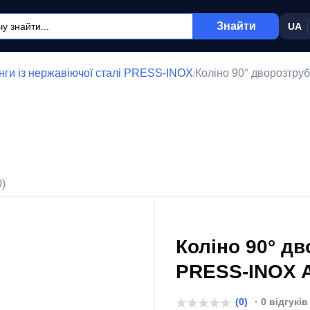
Знайти
UA
нги із нержавіючої сталі PRESS-INOX
Коліно 90° дворозтру
/
0)
Коліно 90° д
PRESS-INOX A
(0)
· 0 відгуків