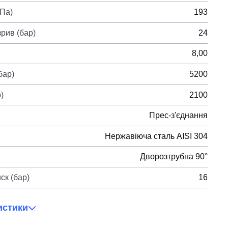
ГПа)
193
рив (бар)
24
8,00
бар)
5200
)
2100
Прес-з'єднання
Нержавіюча сталь AISI 304
Дворозтрубна 90°
ск (бар)
16
истики