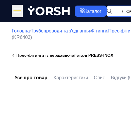
Y
ORSH
Каталог
Головна
Трубопроводи та з'єднання
Фітинги
Прес-фіти
/
/
/
(KR6403)
Прес-фітинги із нержавіючої сталі PRESS-INOX
Усе про товар
Характеристики
Опис
Відгуки (