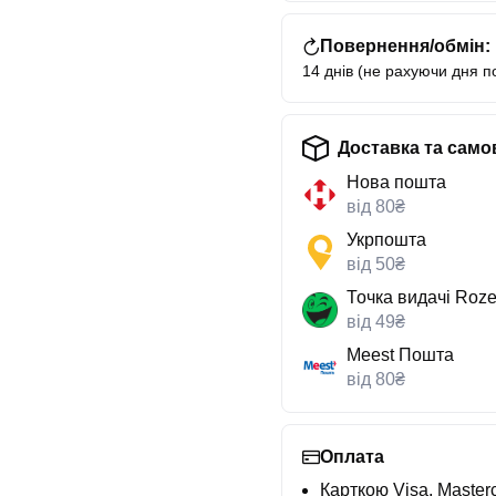
Повернення/обмін:
14 днів (не рахуючи дня п
Доставка та само
Нова пошта
від 80₴
Укрпошта
від 50₴
Точка видачі Roze
від 49₴
Meest Пошта
від 80₴
Оплата
Карткою Visa, Masterc