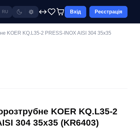
Вхід
Реєстрація
RU
бне KOER KQ.L35-2 PRESS-INOX AISI 304 35x35
ворозтрубне KOER KQ.L35-2
ISI 304 35x35 (KR6403)