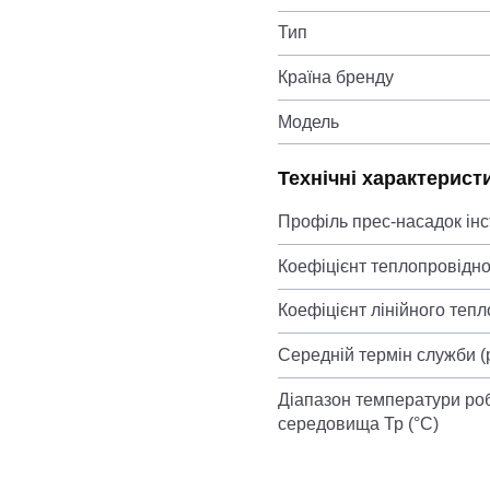
Тип
Країна бренду
Модель
Технічні характерист
Профіль прес-насадок ін
Коефіцієнт теплопровіднос
Коефіцієнт лінійного теп
Середній термін служби (
Діапазон температури ро
середовища Тр (°С)