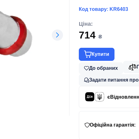
Код товару:
KR6403
Ціна:
714
₴
Купити
До обраних
Задати питання про
єВідновлен
Офіційна гарантія: