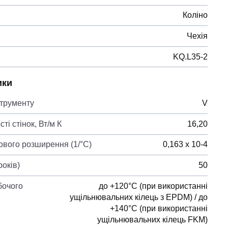
Коліно
Чехія
KQ.L35-2
ики
струменту
V
ті стінок, Вт/м К
16,20
лового розширення (1/°С)
0,163 х 10-4
років)
50
бочого
до +120°C (при використанні
ущільнювальних кілець з EPDM) / до
+140°C (при використанні
ущільнювальних кілець FKM)