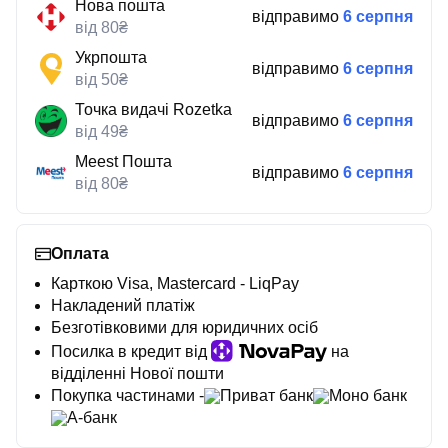
Нова пошта
відправимо
6 серпня
від 80₴
Укрпошта
відправимо
6 серпня
від 50₴
Точка видачі Rozetka
відправимо
6 серпня
від 49₴
Meest Пошта
відправимо
6 серпня
від 80₴
Оплата
Карткою Visa, Mastercard - LiqPay
Накладений платіж
Безготівковими для юридичних осіб
Посилка в кредит від
на
відділенні Нової пошти
Покупка частинами -
Приват банк
Моно банк
А-банк