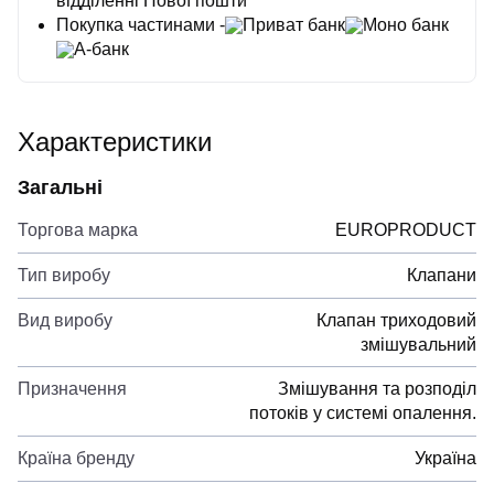
відділенні Нової пошти
Покупка частинами -
Приват банк
Моно банк
А-банк
Характеристики
Загальні
Торгова марка
EUROPRODUCT
Тип виробу
Клапани
Вид виробу
Клапан триходовий
змішувальний
Призначення
Змішування та розподіл
потоків у системі опалення.
Країна бренду
Україна