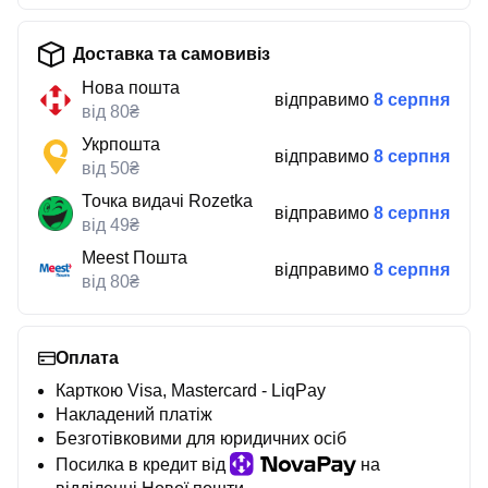
Доставка та самовивіз
Нова пошта
відправимо
8 серпня
від 80₴
Укрпошта
відправимо
8 серпня
від 50₴
Точка видачі Rozetka
відправимо
8 серпня
від 49₴
Meest Пошта
відправимо
8 серпня
від 80₴
Оплата
Карткою Visa, Mastercard - LiqPay
Накладений платіж
Безготівковими для юридичних осіб
Посилка в кредит від
на